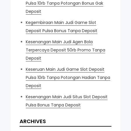
Pulsa 10rb Tanpa Potongan Bonus Gak
Deposit
Kegembiraan Main Judi Game Slot
Deposit Pulsa Bonus Tanpa Deposit
Kesenangan Main Judi Agen Bola
Terpercaya Deposit 50rb Promo Tanpa
Deposit
Keseruan Main Judi Game Slot Deposit
Pulsa 10rb Tanpa Potongan Hadian Tanpa
Deposit
Kesenangan Main Judi Situs Slot Deposit
Pulsa Bonus Tanpa Deposit
ARCHIVES