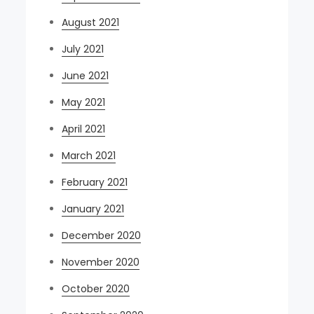
August 2021
July 2021
June 2021
May 2021
April 2021
March 2021
February 2021
January 2021
December 2020
November 2020
October 2020