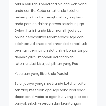
harus cari tahu beberapa ciri dari web yang
anda cari itu. Coba untuk anda ketahui
beberapa Sumber penghasilan yang bisa
anda peroleh dalam games tersebut juga.
Dalam hal ini, anda bisa memlih judi slot
online berdasarkan rekomendasi saja dan
salah satu diantara rekomendasi terbak utk
bermain permainan slot online bonus tanpa
deposit yakni. mencari berdasarkan
rekomendasi bisa jadi pilihan yang Pas
Keseruan yang Bisa Anda Peroleh
Selanjutnya yang mesti anda ketahui yaitu
tentang keseruan apa saja yang bisa anda
dapatkan di website agen itu. Yang jelas ada
banyak sekali keseruan dan keuntungan