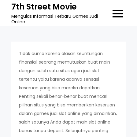
Skip
7th Street Movie
to
Mengulas Informasi Terbaru Games Judi
content
Online
Tidak cuma karena alasan keuntungan
finansial, seorang memutuskan buat main
dengan salah satu situs agen judi slot
tertentu yaitu karena adanya sensasi
keseruan yang bisa mereka dapatkan.
Penting sekali benar-benar buat mencari
pilihan situs yang bisa memberikan keseruan
dalam games judi slot online yang dimainkan,
salah satunya Anda dapat main slot online
bonus tanpa deposit. Selanjutnya penting