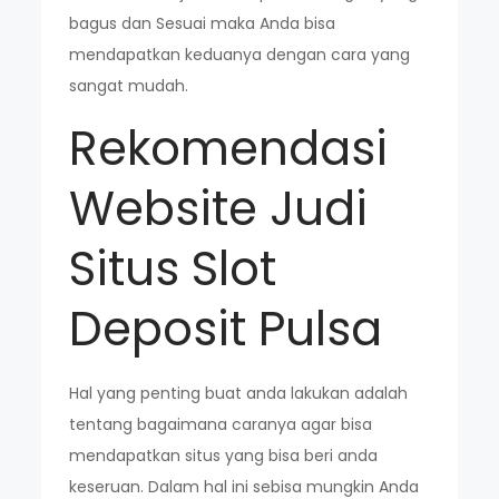
bagus dan Sesuai maka Anda bisa
mendapatkan keduanya dengan cara yang
sangat mudah.
Rekomendasi
Website Judi
Situs Slot
Deposit Pulsa
Hal yang penting buat anda lakukan adalah
tentang bagaimana caranya agar bisa
mendapatkan situs yang bisa beri anda
keseruan. Dalam hal ini sebisa mungkin Anda