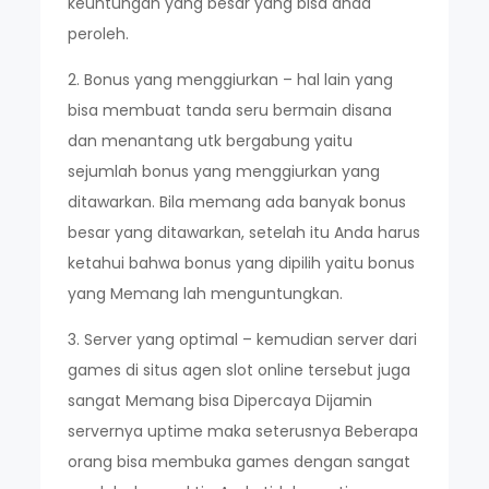
keuntungan yang besar yang bisa anda
peroleh.
2. Bonus yang menggiurkan – hal lain yang
bisa membuat tanda seru bermain disana
dan menantang utk bergabung yaitu
sejumlah bonus yang menggiurkan yang
ditawarkan. Bila memang ada banyak bonus
besar yang ditawarkan, setelah itu Anda harus
ketahui bahwa bonus yang dipilih yaitu bonus
yang Memang lah menguntungkan.
3. Server yang optimal – kemudian server dari
games di situs agen slot online tersebut juga
sangat Memang bisa Dipercaya Dijamin
servernya uptime maka seterusnya Beberapa
orang bisa membuka games dengan sangat