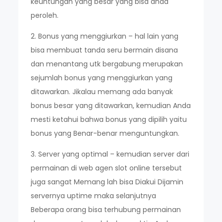
keuntungan yang besar yang bisa anda
peroleh.
2. Bonus yang menggiurkan – hal lain yang
bisa membuat tanda seru bermain disana
dan menantang utk bergabung merupakan
sejumlah bonus yang menggiurkan yang
ditawarkan. Jikalau memang ada banyak
bonus besar yang ditawarkan, kemudian Anda
mesti ketahui bahwa bonus yang dipilih yaitu
bonus yang Benar-benar menguntungkan.
3. Server yang optimal – kemudian server dari
permainan di web agen slot online tersebut
juga sangat Memang lah bisa Diakui Dijamin
servernya uptime maka selanjutnya
Beberapa orang bisa terhubung permainan