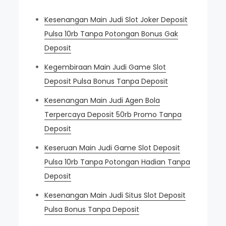
Kesenangan Main Judi Slot Joker Deposit
Pulsa 10rb Tanpa Potongan Bonus Gak
Deposit
Kegembiraan Main Judi Game Slot
Deposit Pulsa Bonus Tanpa Deposit
Kesenangan Main Judi Agen Bola
Terpercaya Deposit 50rb Promo Tanpa
Deposit
Keseruan Main Judi Game Slot Deposit
Pulsa 10rb Tanpa Potongan Hadian Tanpa
Deposit
Kesenangan Main Judi Situs Slot Deposit
Pulsa Bonus Tanpa Deposit