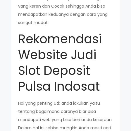
yang keren dan Cocok sehingga Anda bisa
mendapatkan keduanya dengan cara yang
sangat mudah.
Rekomendasi
Website Judi
Slot Deposit
Pulsa Indosat
Hal yang penting utk anda lakukan yaitu
tentang bagaimana caranya biar bisa
mendapati web yang bisa beri anda keseruan.
Dalam hal ini sebisa mungkin Anda mesti cari