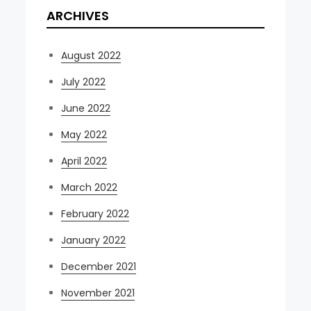
ARCHIVES
August 2022
July 2022
June 2022
May 2022
April 2022
March 2022
February 2022
January 2022
December 2021
November 2021