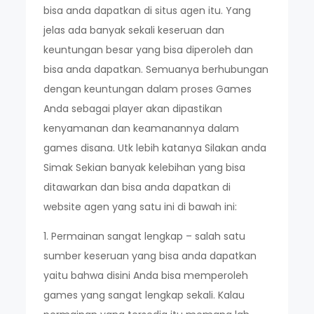
bisa anda dapatkan di situs agen itu. Yang
jelas ada banyak sekali keseruan dan
keuntungan besar yang bisa diperoleh dan
bisa anda dapatkan. Semuanya berhubungan
dengan keuntungan dalam proses Games
Anda sebagai player akan dipastikan
kenyamanan dan keamanannya dalam
games disana. Utk lebih katanya Silakan anda
Simak Sekian banyak kelebihan yang bisa
ditawarkan dan bisa anda dapatkan di
website agen yang satu ini di bawah ini:
1. Permainan sangat lengkap – salah satu
sumber keseruan yang bisa anda dapatkan
yaitu bahwa disini Anda bisa memperoleh
games yang sangat lengkap sekali. Kalau