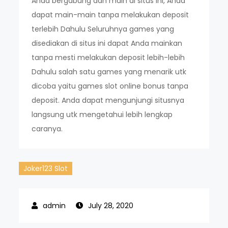
Anda bergabung dan main di situs ini, Anda
dapat main-main tanpa melakukan deposit
terlebih Dahulu Seluruhnya games yang
disediakan di situs ini dapat Anda mainkan
tanpa mesti melakukan deposit lebih-lebih
Dahulu salah satu games yang menarik utk
dicoba yaitu games slot online bonus tanpa
deposit. Anda dapat mengunjungi situsnya
langsung utk mengetahui lebih lengkap
caranya.
Joker123 Slot
July 28, 2020