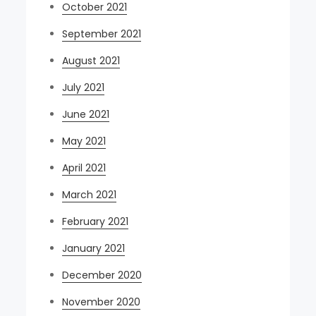
October 2021
September 2021
August 2021
July 2021
June 2021
May 2021
April 2021
March 2021
February 2021
January 2021
December 2020
November 2020