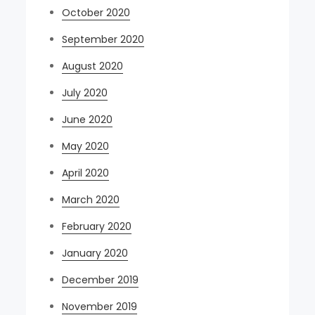
October 2020
September 2020
August 2020
July 2020
June 2020
May 2020
April 2020
March 2020
February 2020
January 2020
December 2019
November 2019