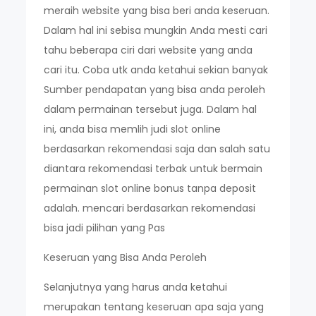
meraih website yang bisa beri anda keseruan.
Dalam hal ini sebisa mungkin Anda mesti cari
tahu beberapa ciri dari website yang anda
cari itu. Coba utk anda ketahui sekian banyak
Sumber pendapatan yang bisa anda peroleh
dalam permainan tersebut juga. Dalam hal
ini, anda bisa memlih judi slot online
berdasarkan rekomendasi saja dan salah satu
diantara rekomendasi terbak untuk bermain
permainan slot online bonus tanpa deposit
adalah. mencari berdasarkan rekomendasi
bisa jadi pilihan yang Pas
Keseruan yang Bisa Anda Peroleh
Selanjutnya yang harus anda ketahui
merupakan tentang keseruan apa saja yang