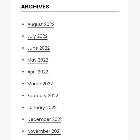
ARCHIVES
August 2022
July 2022
June 2022
May 2022
April 2022
March 2022
February 2022
January 2022
December 2021
November 2021