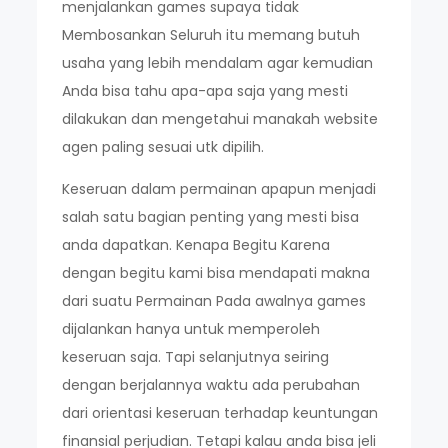
menjalankan games supaya tidak
Membosankan Seluruh itu memang butuh
usaha yang lebih mendalam agar kemudian
Anda bisa tahu apa-apa saja yang mesti
dilakukan dan mengetahui manakah website
agen paling sesuai utk dipilih.
Keseruan dalam permainan apapun menjadi
salah satu bagian penting yang mesti bisa
anda dapatkan. Kenapa Begitu Karena
dengan begitu kami bisa mendapati makna
dari suatu Permainan Pada awalnya games
dijalankan hanya untuk memperoleh
keseruan saja. Tapi selanjutnya seiring
dengan berjalannya waktu ada perubahan
dari orientasi keseruan terhadap keuntungan
finansial perjudian. Tetapi kalau anda bisa jeli