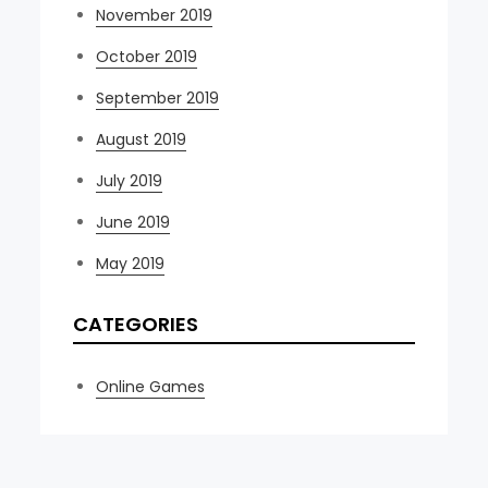
November 2019
October 2019
September 2019
August 2019
July 2019
June 2019
May 2019
CATEGORIES
Online Games