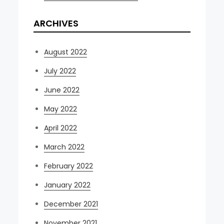
ARCHIVES
August 2022
July 2022
June 2022
May 2022
April 2022
March 2022
February 2022
January 2022
December 2021
November 2021