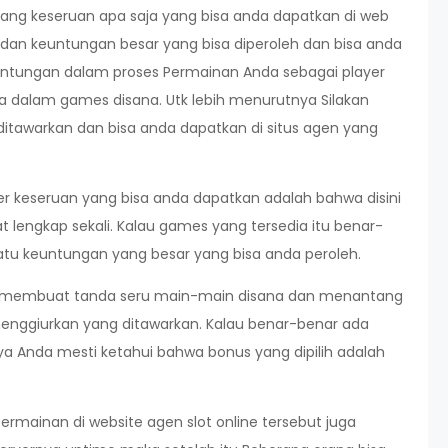
ang keseruan apa saja yang bisa anda dapatkan di web
n dan keuntungan besar yang bisa diperoleh dan bisa anda
tungan dalam proses Permainan Anda sebagai player
dalam games disana. Utk lebih menurutnya Silakan
ditawarkan dan bisa anda dapatkan di situs agen yang
er keseruan yang bisa anda dapatkan adalah bahwa disini
lengkap sekali. Kalau games yang tersedia itu benar-
 satu keuntungan yang besar yang bisa anda peroleh.
isa membuat tanda seru main-main disana dan menantang
enggiurkan yang ditawarkan. Kalau benar-benar ada
ya Anda mesti ketahui bahwa bonus yang dipilih adalah
 permainan di website agen slot online tersebut juga