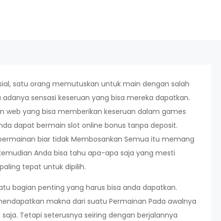
ial, satu orang memutuskan untuk main dengan salah
ena adanya sensasi keseruan yang bisa mereka dapatkan.
ihan web yang bisa memberikan keseruan dalam games
Anda dapat bermain slot online bonus tanpa deposit.
n permainan biar tidak Membosankan Semua itu memang
kemudian Anda bisa tahu apa-apa saja yang mesti
ing tepat untuk dipilih.
atu bagian penting yang harus bisa anda dapatkan.
a mendapatkan makna dari suatu Permainan Pada awalnya
saja. Tetapi seterusnya seiring dengan berjalannya