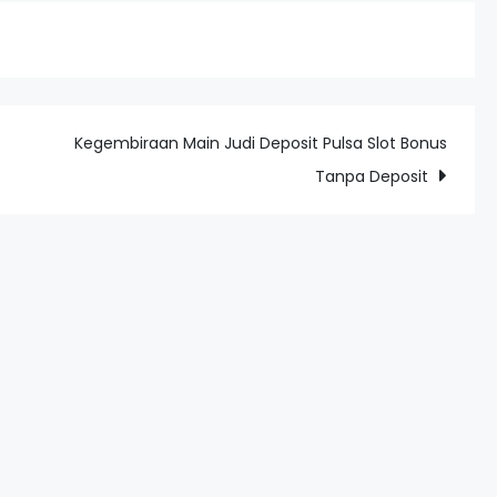
Kegembiraan Main Judi Deposit Pulsa Slot Bonus
Tanpa Deposit