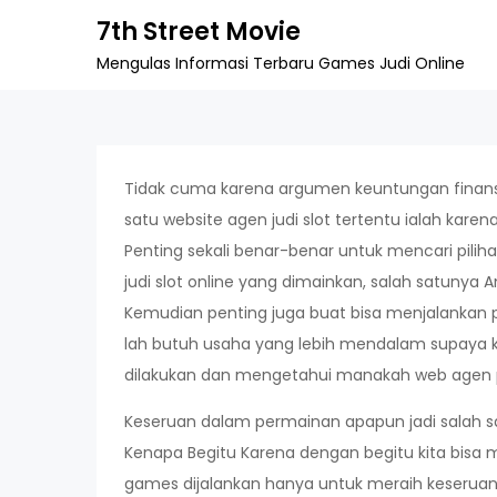
Skip
7th Street Movie
to
Mengulas Informasi Terbaru Games Judi Online
content
Tidak cuma karena argumen keuntungan finans
satu website agen judi slot tertentu ialah kar
Penting sekali benar-benar untuk mencari pil
judi slot online yang dimainkan, salah satunya 
Kemudian penting juga buat bisa menjalanka
lah butuh usaha yang lebih mendalam supaya 
dilakukan dan mengetahui manakah web agen pal
Keseruan dalam permainan apapun jadi salah s
Kenapa Begitu Karena dengan begitu kita bis
games dijalankan hanya untuk meraih keseruan 