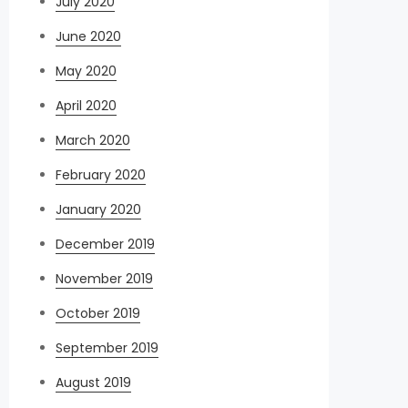
July 2020
June 2020
May 2020
April 2020
March 2020
February 2020
January 2020
December 2019
November 2019
October 2019
September 2019
August 2019