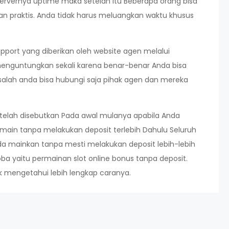
ervernya uptime maka setelah itu Beberapa orang bisa
praktis. Anda tidak harus meluangkan waktu khusus
 support yang diberikan oleh website agen melalui
enguntungkan sekali karena benar-benar Anda bisa
salah anda bisa hubungi saja pihak agen dan mereka
 telah disebutkan Pada awal mulanya apabila Anda
 main tanpa melakukan deposit terlebih Dahulu Seluruh
da mainkan tanpa mesti melakukan deposit lebih-lebih
ba yaitu permainan slot online bonus tanpa deposit.
k mengetahui lebih lengkap caranya.