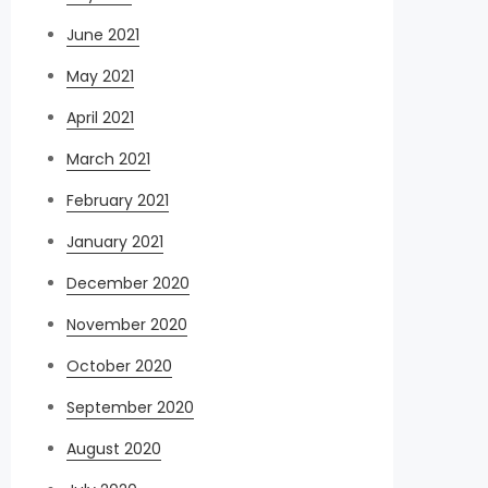
June 2021
May 2021
April 2021
March 2021
February 2021
January 2021
December 2020
November 2020
October 2020
September 2020
August 2020