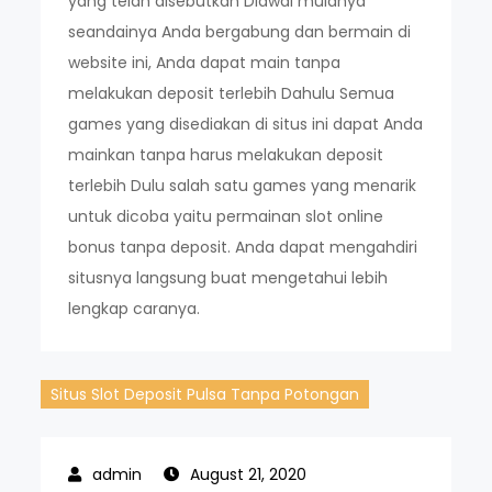
yang telah disebutkan Diawal mulanya
seandainya Anda bergabung dan bermain di
website ini, Anda dapat main tanpa
melakukan deposit terlebih Dahulu Semua
games yang disediakan di situs ini dapat Anda
mainkan tanpa harus melakukan deposit
terlebih Dulu salah satu games yang menarik
untuk dicoba yaitu permainan slot online
bonus tanpa deposit. Anda dapat mengahdiri
situsnya langsung buat mengetahui lebih
lengkap caranya.
Situs Slot Deposit Pulsa Tanpa Potongan
August 21, 2020