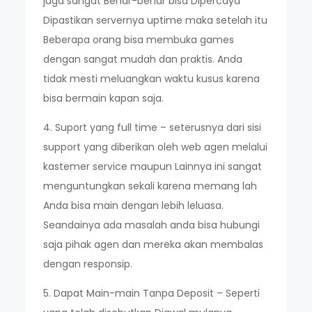
juga sangat Benar-benar bisa Dipercaya
Dipastikan servernya uptime maka setelah itu
Beberapa orang bisa membuka games
dengan sangat mudah dan praktis. Anda
tidak mesti meluangkan waktu kusus karena
bisa bermain kapan saja.
4. Suport yang full time – seterusnya dari sisi
support yang diberikan oleh web agen melalui
kastemer service maupun Lainnya ini sangat
menguntungkan sekali karena memang lah
Anda bisa main dengan lebih leluasa.
Seandainya ada masalah anda bisa hubungi
saja pihak agen dan mereka akan membalas
dengan responsip.
5. Dapat Main-main Tanpa Deposit – Seperti