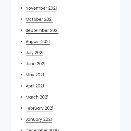
November 2021
October 2021
September 2021
August 2021
July 2021
June 2021
May 2021
April 2021
March 2021
February 2021
January 2021
December 2020