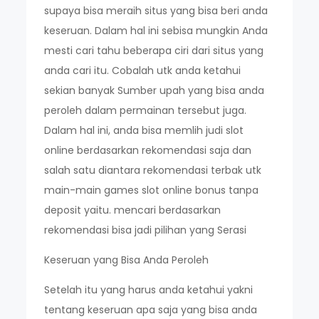
supaya bisa meraih situs yang bisa beri anda
keseruan. Dalam hal ini sebisa mungkin Anda
mesti cari tahu beberapa ciri dari situs yang
anda cari itu. Cobalah utk anda ketahui
sekian banyak Sumber upah yang bisa anda
peroleh dalam permainan tersebut juga.
Dalam hal ini, anda bisa memlih judi slot
online berdasarkan rekomendasi saja dan
salah satu diantara rekomendasi terbak utk
main-main games slot online bonus tanpa
deposit yaitu. mencari berdasarkan
rekomendasi bisa jadi pilihan yang Serasi
Keseruan yang Bisa Anda Peroleh
Setelah itu yang harus anda ketahui yakni
tentang keseruan apa saja yang bisa anda