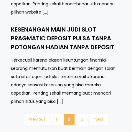
dapatkan. Penting sekali benar-benar utk mencari
pilihan website […]
KESENANGAN MAIN JUDI SLOT
PRAGMATIC DEPOSIT PULSA TANPA
POTONGAN HADIAN TANPA DEPOSIT
Terkecuali karena alasan keuntungan finansial,
seorang memutuskan buat bermain dengan salah
satu situs agen judi slot tertentu yaitu karena
adanya sensasi keseruan yang bisa mereka
dapatkan. Penting sekali memang buat mencari
pilihan situs yang bisa […]
Posts
Previous
1
2
3
Next