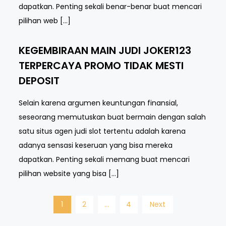
dapatkan. Penting sekali benar-benar buat mencari
pilihan web […]
KEGEMBIRAAN MAIN JUDI JOKER123
TERPERCAYA PROMO TIDAK MESTI
DEPOSIT
Selain karena argumen keuntungan finansial,
seseorang memutuskan buat bermain dengan salah
satu situs agen judi slot tertentu adalah karena
adanya sensasi keseruan yang bisa mereka
dapatkan. Penting sekali memang buat mencari
pilihan website yang bisa […]
Posts
1
2
…
4
Next