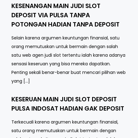
KESENANGAN MAIN JUDI SLOT
DEPOSIT VIA PULSA TANPA
POTONGAN HADIAN TANPA DEPOSIT
Selain karena argumen keuntungan finansial, satu
orang memutuskan untuk bermain dengan salah
satu web agen judi slot tertentu ialah karena adanya
sensasi keseruan yang bisa mereka dapatkan.
Penting sekali benar-benar buat mencari pilihan web
yang […]
KESERUAN MAIN JUDI SLOT DEPOSIT
PULSA INDOSAT HADIAN GAK DEPOSIT
Terkecuali karena argumen keuntungan finansial,
satu orang memutuskan untuk bermain dengan