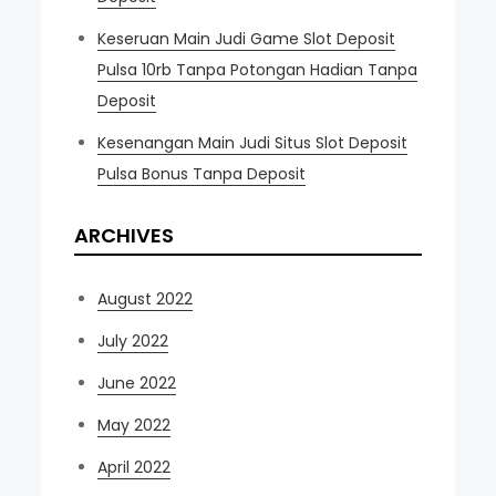
Keseruan Main Judi Game Slot Deposit
Pulsa 10rb Tanpa Potongan Hadian Tanpa
Deposit
Kesenangan Main Judi Situs Slot Deposit
Pulsa Bonus Tanpa Deposit
ARCHIVES
August 2022
July 2022
June 2022
May 2022
April 2022