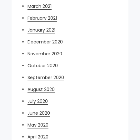
March 2021
February 2021
January 2021
December 2020
November 2020
October 2020
September 2020
August 2020
July 2020
June 2020
May 2020
April 2020