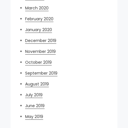
March 2020
February 2020
January 2020
December 2019
November 2019
October 2019
September 2019
August 2019
July 2019
June 2019
May 2019