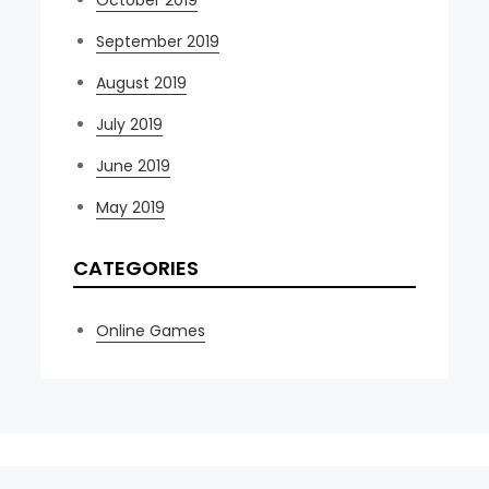
October 2019
September 2019
August 2019
July 2019
June 2019
May 2019
CATEGORIES
Online Games