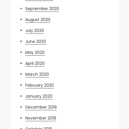
September 2020
August 2020
July 2020
June 2020
May 2020
April 2020
March 2020
February 2020
January 2020
December 2019
November 2019