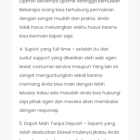
Dijamin servernya uptime sehingga kemudian
Beberapa orang bisa terhubung permainan
dengan sangat mudah dan praktis. Anda
tidak harus meluangkan waktu husus karena
bisa bermain kapan saja.
4. Suport yang full time – setelah itu dari
sudut support yang diberikan oleh web agen
lewat costumer service maupun Yang lain ini
sangat menguntungkan sekali karena
memang Anda bisa main dengan lebih
leluasa. Kalau ada masalah anda bisa hubungi
saja pihak agen dan mereka akan membalas
dengan responsip.
5. Dapat Main Tanpa Deposit – Seperti yang
telah disebutkan Diawal mulanya jikalau Anda