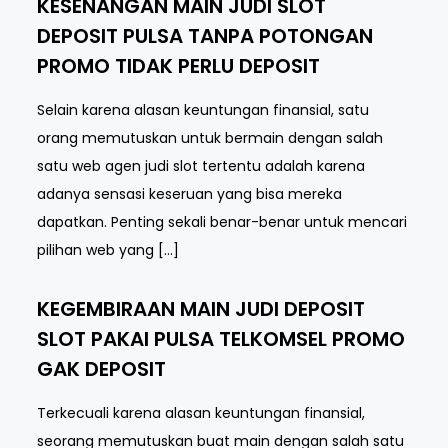
KESENANGAN MAIN JUDI SLOT
DEPOSIT PULSA TANPA POTONGAN
PROMO TIDAK PERLU DEPOSIT
Selain karena alasan keuntungan finansial, satu
orang memutuskan untuk bermain dengan salah
satu web agen judi slot tertentu adalah karena
adanya sensasi keseruan yang bisa mereka
dapatkan. Penting sekali benar-benar untuk mencari
pilihan web yang […]
KEGEMBIRAAN MAIN JUDI DEPOSIT
SLOT PAKAI PULSA TELKOMSEL PROMO
GAK DEPOSIT
Terkecuali karena alasan keuntungan finansial,
seorang memutuskan buat main dengan salah satu