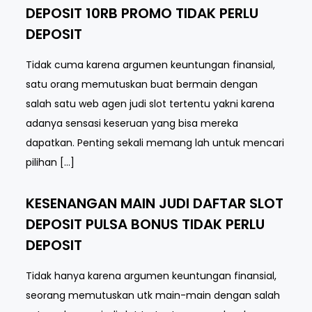
DEPOSIT 10RB PROMO TIDAK PERLU
DEPOSIT
Tidak cuma karena argumen keuntungan finansial,
satu orang memutuskan buat bermain dengan
salah satu web agen judi slot tertentu yakni karena
adanya sensasi keseruan yang bisa mereka
dapatkan. Penting sekali memang lah untuk mencari
pilihan […]
KESENANGAN MAIN JUDI DAFTAR SLOT
DEPOSIT PULSA BONUS TIDAK PERLU
DEPOSIT
Tidak hanya karena argumen keuntungan finansial,
seorang memutuskan utk main-main dengan salah