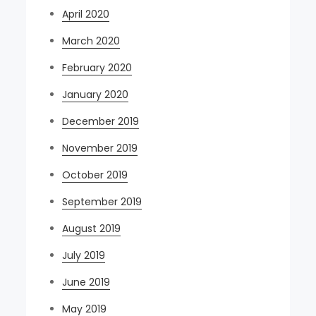
April 2020
March 2020
February 2020
January 2020
December 2019
November 2019
October 2019
September 2019
August 2019
July 2019
June 2019
May 2019