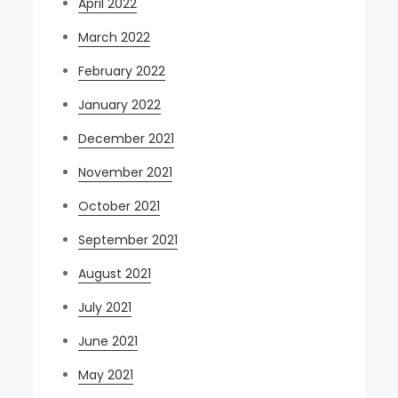
April 2022
March 2022
February 2022
January 2022
December 2021
November 2021
October 2021
September 2021
August 2021
July 2021
June 2021
May 2021