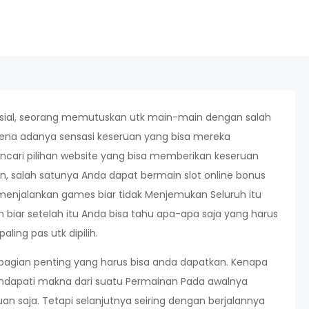
sial, seorang memutuskan utk main-main dengan salah
rena adanya sensasi keseruan yang bisa mereka
ncari pilihan website yang bisa memberikan keseruan
n, salah satunya Anda dapat bermain slot online bonus
 menjalankan games biar tidak Menjemukan Seluruh itu
iar setelah itu Anda bisa tahu apa-apa saja yang harus
ing pas utk dipilih.
bagian penting yang harus bisa anda dapatkan. Kenapa
endapati makna dari suatu Permainan Pada awalnya
n saja. Tetapi selanjutnya seiring dengan berjalannya