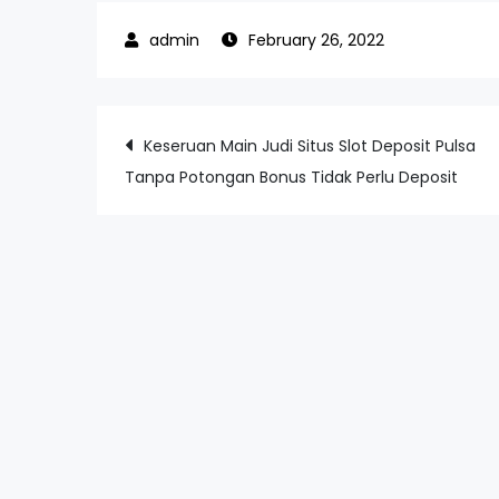
February 26, 2022
Post
Keseruan Main Judi Situs Slot Deposit Pulsa
Tanpa Potongan Bonus Tidak Perlu Deposit
navigation