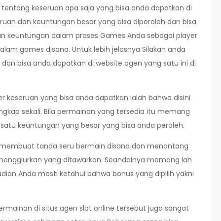
entang keseruan apa saja yang bisa anda dapatkan di
seruan dan keuntungan besar yang bisa diperoleh dan bisa
 keuntungan dalam proses Games Anda sebagai player
am games disana. Untuk lebih jelasnya Silakan anda
dan bisa anda dapatkan di website agen yang satu ini di
r keseruan yang bisa anda dapatkan ialah bahwa disini
kap sekali. Bila permainan yang tersedia itu memang
ah satu keuntungan yang besar yang bisa anda peroleh.
isa membuat tanda seru bermain disana dan menantang
menggiurkan yang ditawarkan. Seandainya memang lah
ian Anda mesti ketahui bahwa bonus yang dipilih yakni
ermainan di situs agen slot online tersebut juga sangat