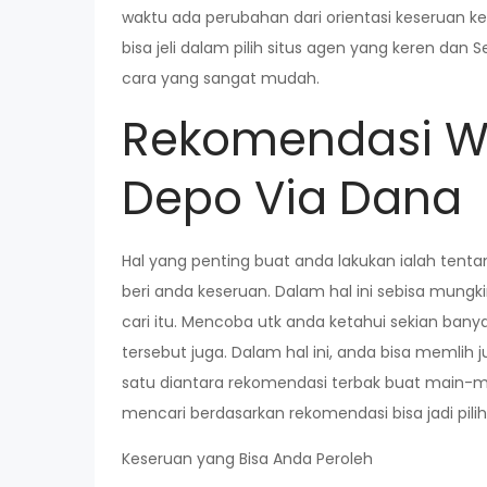
waktu ada perubahan dari orientasi keseruan ke
bisa jeli dalam pilih situs agen yang keren d
cara yang sangat mudah.
Rekomendasi We
Depo Via Dana
Hal yang penting buat anda lakukan ialah tent
beri anda keseruan. Dalam hal ini sebisa mungki
cari itu. Mencoba utk anda ketahui sekian ba
tersebut juga. Dalam hal ini, anda bisa memlih 
satu diantara rekomendasi terbak buat main-ma
mencari berdasarkan rekomendasi bisa jadi pili
Keseruan yang Bisa Anda Peroleh