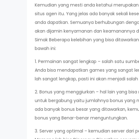
Kemudian yang mesti anda ketahui merupakan t
situs agen itu. Yang jelas ada banyak sekali ke
anda dapatkan. Semuanya berhubungan dengan
akan dijamin kenyamanan dan keamanannya dal
Simak Beberapa kelebihan yang bisa ditawarkan 
bawah ini:
1. Permainan sangat lengkap – salah satu sumbe
Anda bisa mendapatkan games yang sangat leng
lah sangat lengkap, pasti ini akan menjadi sal
2. Bonus yang menggiurkan – hal lain yang b
untuk bergabung yaitu jumlahnya bonus yang 
ada banyak bonus besar yang ditawarkan, kemud
bonus yang Benar-benar menguntungkan.
3. Server yang optimal – kemudian server dari p