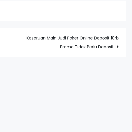
Keseruan Main Judi Poker Online Deposit 10rb
Promo Tidak Perlu Deposit