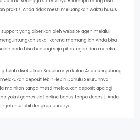
ya uptime sehingga seterusnya Beberapa orang bisa
 praktis. Anda tidak mesti meluangkan waktu husus
ut support yang diberikan oleh website agen melalui
 menguntungkan sekali karena memang lah Anda bisa
salah anda bisa hubungi saja pihak agen dan mereka
ang telah disebutkan Sebelumnya kalau Anda bergabung
 melakukan deposit lebih-lebih Dahulu Seluruhnya
nda mainkan tanpa mesti melakukan deposit apalagi
ba yakni games slot online bonus tanpa deposit. Anda
ngetahui lebih lengkap caranya.