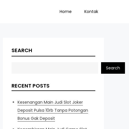
Home
Kontak
SEARCH
Search
RECENT POSTS
Kesenangan Main Judi Slot Joker
Deposit Pulsa 10rb Tanpa Potongan
Bonus Gak Deposit