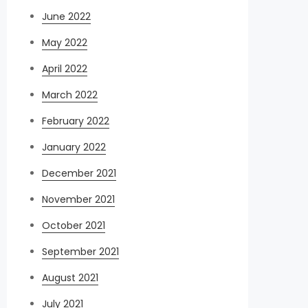
June 2022
May 2022
April 2022
March 2022
February 2022
January 2022
December 2021
November 2021
October 2021
September 2021
August 2021
July 2021