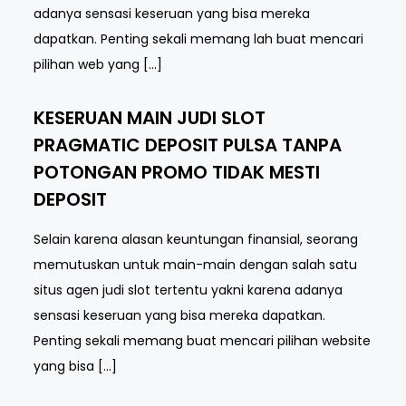
adanya sensasi keseruan yang bisa mereka
dapatkan. Penting sekali memang lah buat mencari
pilihan web yang […]
KESERUAN MAIN JUDI SLOT
PRAGMATIC DEPOSIT PULSA TANPA
POTONGAN PROMO TIDAK MESTI
DEPOSIT
Selain karena alasan keuntungan finansial, seorang
memutuskan untuk main-main dengan salah satu
situs agen judi slot tertentu yakni karena adanya
sensasi keseruan yang bisa mereka dapatkan.
Penting sekali memang buat mencari pilihan website
yang bisa […]