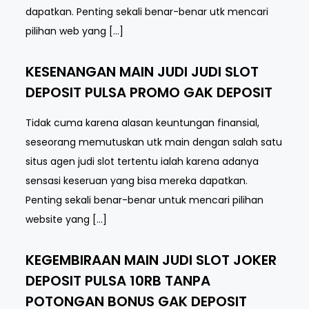
dapatkan. Penting sekali benar-benar utk mencari
pilihan web yang […]
KESENANGAN MAIN JUDI JUDI SLOT
DEPOSIT PULSA PROMO GAK DEPOSIT
Tidak cuma karena alasan keuntungan finansial,
seseorang memutuskan utk main dengan salah satu
situs agen judi slot tertentu ialah karena adanya
sensasi keseruan yang bisa mereka dapatkan.
Penting sekali benar-benar untuk mencari pilihan
website yang […]
KEGEMBIRAAN MAIN JUDI SLOT JOKER
DEPOSIT PULSA 10RB TANPA
POTONGAN BONUS GAK DEPOSIT