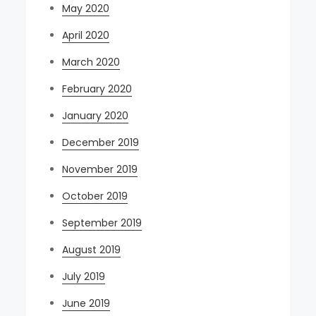
May 2020
April 2020
March 2020
February 2020
January 2020
December 2019
November 2019
October 2019
September 2019
August 2019
July 2019
June 2019