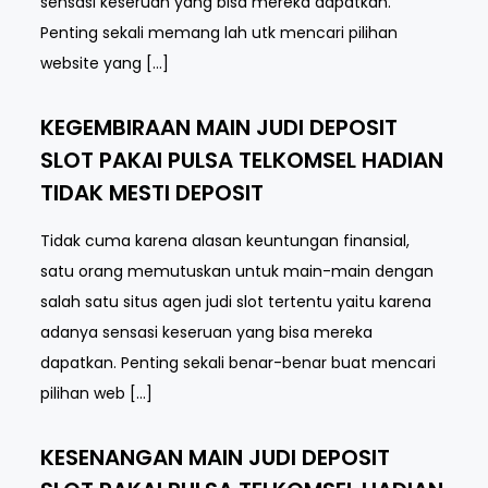
sensasi keseruan yang bisa mereka dapatkan.
Penting sekali memang lah utk mencari pilihan
website yang […]
KEGEMBIRAAN MAIN JUDI DEPOSIT
SLOT PAKAI PULSA TELKOMSEL HADIAN
TIDAK MESTI DEPOSIT
Tidak cuma karena alasan keuntungan finansial,
satu orang memutuskan untuk main-main dengan
salah satu situs agen judi slot tertentu yaitu karena
adanya sensasi keseruan yang bisa mereka
dapatkan. Penting sekali benar-benar buat mencari
pilihan web […]
KESENANGAN MAIN JUDI DEPOSIT