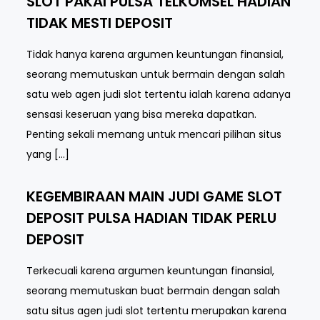
SLOT PAKAI PULSA TELKOMSEL HADIAN
TIDAK MESTI DEPOSIT
Tidak hanya karena argumen keuntungan finansial,
seorang memutuskan untuk bermain dengan salah
satu web agen judi slot tertentu ialah karena adanya
sensasi keseruan yang bisa mereka dapatkan.
Penting sekali memang untuk mencari pilihan situs
yang […]
KEGEMBIRAAN MAIN JUDI GAME SLOT
DEPOSIT PULSA HADIAN TIDAK PERLU
DEPOSIT
Terkecuali karena argumen keuntungan finansial,
seorang memutuskan buat bermain dengan salah
satu situs agen judi slot tertentu merupakan karena