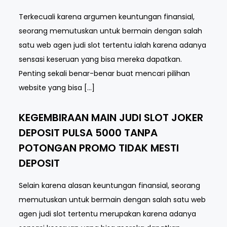
Terkecuali karena argumen keuntungan finansial,
seorang memutuskan untuk bermain dengan salah
satu web agen judi slot tertentu ialah karena adanya
sensasi keseruan yang bisa mereka dapatkan.
Penting sekali benar-benar buat mencari pilihan
website yang bisa […]
KEGEMBIRAAN MAIN JUDI SLOT JOKER
DEPOSIT PULSA 5000 TANPA
POTONGAN PROMO TIDAK MESTI
DEPOSIT
Selain karena alasan keuntungan finansial, seorang
memutuskan untuk bermain dengan salah satu web
agen judi slot tertentu merupakan karena adanya