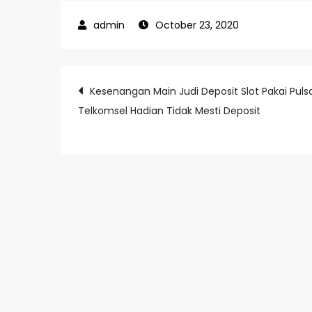
October 23, 2020
Post
Kesenangan Main Judi Deposit Slot Pakai Puls
Telkomsel Hadian Tidak Mesti Deposit
navigation