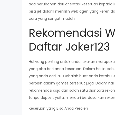
ada perubahan dari orientasi keseruan kepada k
bisa jeli dalam memilih web agen yang keren d
cara yang sangat mudah.
Rekomendasi W
Daftar Joker123
Hal yang penting untuk anda lakukan merupaka
yang bisa beri anda keseruan. Dalam hal ini sebi
yang anda cari itu. Cobalah buat anda ketahui
peroleh dalam games tersebut juga. Dalam hal in
rekomendasi saja dan salah satu diantara reko
tanpa deposit yaitu. mencari berdasarkan rekom
Keseruan yang Bisa Anda Peroleh