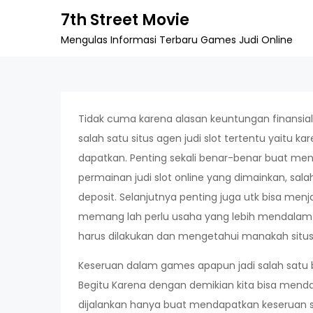
Skip
7th Street Movie
to
Mengulas Informasi Terbaru Games Judi Online
content
Tidak cuma karena alasan keuntungan finansi
salah satu situs agen judi slot tertentu yaitu 
dapatkan. Penting sekali benar-benar buat me
permainan judi slot online yang dimainkan, sal
deposit. Selanjutnya penting juga utk bisa me
memang lah perlu usaha yang lebih mendalam a
harus dilakukan dan mengetahui manakah situs a
Keseruan dalam games apapun jadi salah satu 
Begitu Karena dengan demikian kita bisa men
dijalankan hanya buat mendapatkan keseruan s