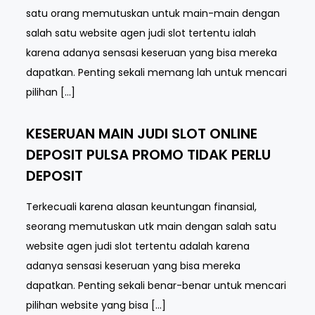
satu orang memutuskan untuk main-main dengan
salah satu website agen judi slot tertentu ialah
karena adanya sensasi keseruan yang bisa mereka
dapatkan. Penting sekali memang lah untuk mencari
pilihan […]
KESERUAN MAIN JUDI SLOT ONLINE
DEPOSIT PULSA PROMO TIDAK PERLU
DEPOSIT
Terkecuali karena alasan keuntungan finansial,
seorang memutuskan utk main dengan salah satu
website agen judi slot tertentu adalah karena
adanya sensasi keseruan yang bisa mereka
dapatkan. Penting sekali benar-benar untuk mencari
pilihan website yang bisa […]