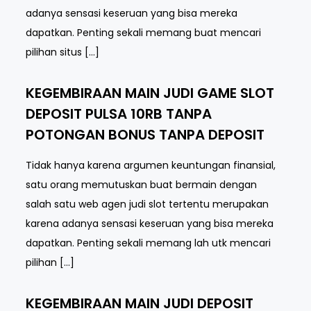
adanya sensasi keseruan yang bisa mereka
dapatkan. Penting sekali memang buat mencari
pilihan situs […]
KEGEMBIRAAN MAIN JUDI GAME SLOT
DEPOSIT PULSA 10RB TANPA
POTONGAN BONUS TANPA DEPOSIT
Tidak hanya karena argumen keuntungan finansial,
satu orang memutuskan buat bermain dengan
salah satu web agen judi slot tertentu merupakan
karena adanya sensasi keseruan yang bisa mereka
dapatkan. Penting sekali memang lah utk mencari
pilihan […]
KEGEMBIRAAN MAIN JUDI DEPOSIT