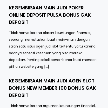
KEGEMBIRAAN MAIN JUDI POKER
ONLINE DEPOSIT PULSA BONUS GAK
DEPOSIT
Tidak hanya karena alasan keuntungan finansial,
seorang memutuskan buat main-main dengan
salah satu situs agen judi slot tertentu yaitu karena
adanya sensasi keseruan yang bisa mereka
dapatkan. Penting sekali benar-benar buat mencari
pilihan website yang […]
KEGEMBIRAAN MAIN JUDI AGEN SLOT
BONUS NEW MEMBER 100 BONUS GAK
DEPOSIT
Tidak hanya karena argumen keuntungan finansial,