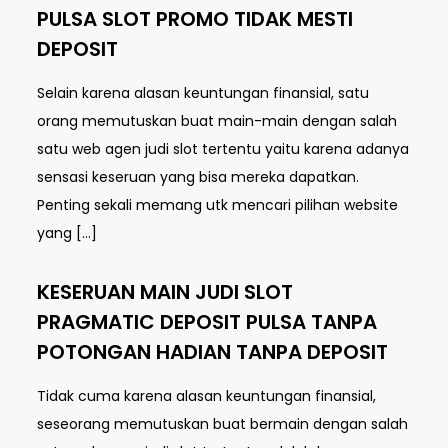
PULSA SLOT PROMO TIDAK MESTI
DEPOSIT
Selain karena alasan keuntungan finansial, satu
orang memutuskan buat main-main dengan salah
satu web agen judi slot tertentu yaitu karena adanya
sensasi keseruan yang bisa mereka dapatkan.
Penting sekali memang utk mencari pilihan website
yang […]
KESERUAN MAIN JUDI SLOT
PRAGMATIC DEPOSIT PULSA TANPA
POTONGAN HADIAN TANPA DEPOSIT
Tidak cuma karena alasan keuntungan finansial,
seseorang memutuskan buat bermain dengan salah