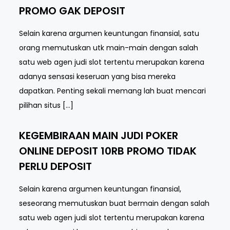
PROMO GAK DEPOSIT
Selain karena argumen keuntungan finansial, satu
orang memutuskan utk main-main dengan salah
satu web agen judi slot tertentu merupakan karena
adanya sensasi keseruan yang bisa mereka
dapatkan. Penting sekali memang lah buat mencari
pilihan situs […]
KEGEMBIRAAN MAIN JUDI POKER
ONLINE DEPOSIT 10RB PROMO TIDAK
PERLU DEPOSIT
Selain karena argumen keuntungan finansial,
seseorang memutuskan buat bermain dengan salah
satu web agen judi slot tertentu merupakan karena