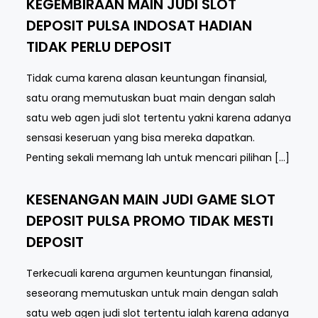
KEGEMBIRAAN MAIN JUDI SLOT
DEPOSIT PULSA INDOSAT HADIAN
TIDAK PERLU DEPOSIT
Tidak cuma karena alasan keuntungan finansial,
satu orang memutuskan buat main dengan salah
satu web agen judi slot tertentu yakni karena adanya
sensasi keseruan yang bisa mereka dapatkan.
Penting sekali memang lah untuk mencari pilihan […]
KESENANGAN MAIN JUDI GAME SLOT
DEPOSIT PULSA PROMO TIDAK MESTI
DEPOSIT
Terkecuali karena argumen keuntungan finansial,
seseorang memutuskan untuk main dengan salah
satu web agen judi slot tertentu ialah karena adanya