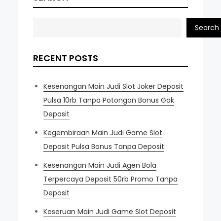
Search
RECENT POSTS
Kesenangan Main Judi Slot Joker Deposit
Pulsa 10rb Tanpa Potongan Bonus Gak
Deposit
Kegembiraan Main Judi Game Slot
Deposit Pulsa Bonus Tanpa Deposit
Kesenangan Main Judi Agen Bola
Terpercaya Deposit 50rb Promo Tanpa
Deposit
Keseruan Main Judi Game Slot Deposit