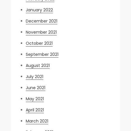
January 2022
December 2021
November 2021
October 2021
September 2021
August 2021
July 2021
June 2021
May 2021
April 2021
March 2021