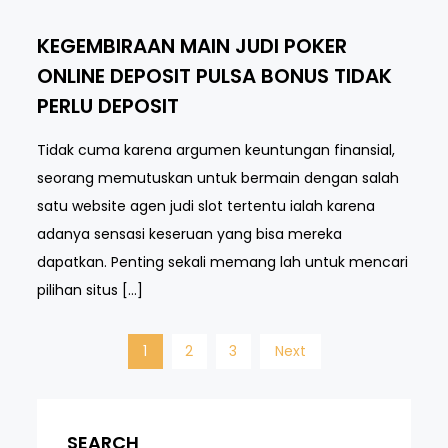
KEGEMBIRAAN MAIN JUDI POKER
ONLINE DEPOSIT PULSA BONUS TIDAK
PERLU DEPOSIT
Tidak cuma karena argumen keuntungan finansial,
seorang memutuskan untuk bermain dengan salah
satu website agen judi slot tertentu ialah karena
adanya sensasi keseruan yang bisa mereka
dapatkan. Penting sekali memang lah untuk mencari
pilihan situs […]
Posts
1
2
3
Next
pagination
SEARCH