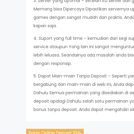
3. Server yang optimal – setelah itu server dari
Memang bisa Dipercaya Dipastikan servernya 
games dengan sangat mudah dan praktis. Anda
kapan saja.
4. Suport yang full time – kemudian dari segi 
service ataupun Yang lain ini sangat mengunt
lebih leluasa. Seandainya ada masalah anda b
dengan responsip.
5. Dapat Main-main Tanpa Deposit – Seperti ya
bergabung dan main-main di web ini, Anda dap
Dahulu Semua permainan yang disediakan di we
deposit apalagi Dahulu salah satu permainan y
bonus tanpa deposit. Anda dapat mengahdiri si
Poker Online Deposit 10rb