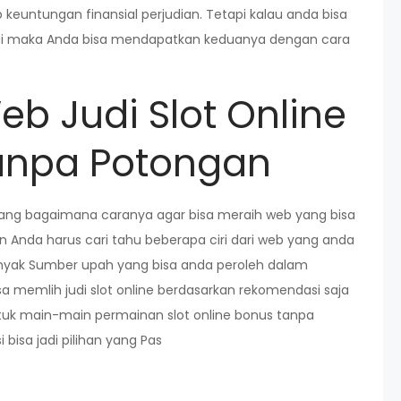
 keuntungan finansial perjudian. Tetapi kalau anda bisa
esuai maka Anda bisa mendapatkan keduanya dengan cara
b Judi Slot Online
Tanpa Potongan
ntang bagaimana caranya agar bisa meraih web yang bisa
in Anda harus cari tahu beberapa ciri dari web yang anda
banyak Sumber upah yang bisa anda peroleh dalam
sa memlih judi slot online berdasarkan rekomendasi saja
ntuk main-main permainan slot online bonus tanpa
bisa jadi pilihan yang Pas