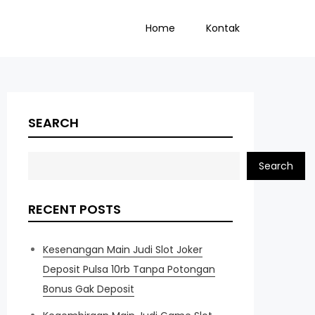
Home
Kontak
SEARCH
Search
RECENT POSTS
Kesenangan Main Judi Slot Joker
Deposit Pulsa 10rb Tanpa Potongan
Bonus Gak Deposit