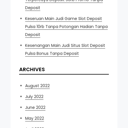
Deposit
Keseruan Main Judi Game Slot Deposit
Pulsa 10rb Tanpa Potongan Hadian Tanpa
Deposit
Kesenangan Main Judi Situs Slot Deposit
Pulsa Bonus Tanpa Deposit
ARCHIVES
August 2022
July 2022
June 2022
May 2022