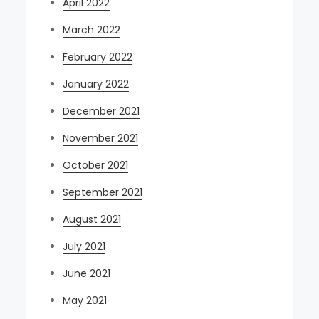
April 2022
March 2022
February 2022
January 2022
December 2021
November 2021
October 2021
September 2021
August 2021
July 2021
June 2021
May 2021