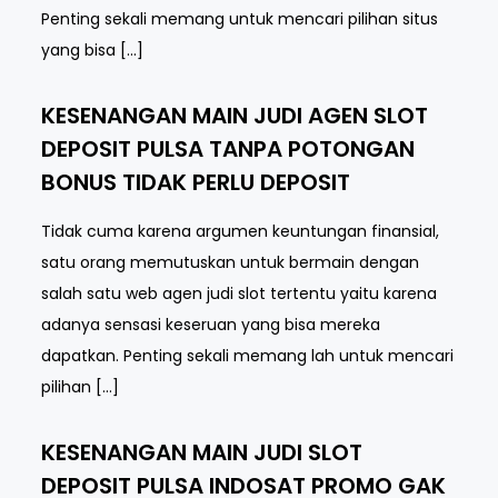
Penting sekali memang untuk mencari pilihan situs
yang bisa […]
KESENANGAN MAIN JUDI AGEN SLOT
DEPOSIT PULSA TANPA POTONGAN
BONUS TIDAK PERLU DEPOSIT
Tidak cuma karena argumen keuntungan finansial,
satu orang memutuskan untuk bermain dengan
salah satu web agen judi slot tertentu yaitu karena
adanya sensasi keseruan yang bisa mereka
dapatkan. Penting sekali memang lah untuk mencari
pilihan […]
KESENANGAN MAIN JUDI SLOT
DEPOSIT PULSA INDOSAT PROMO GAK