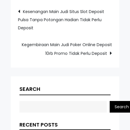
Post
Kesenangan Main Judi Situs Slot Deposit
Pulsa Tanpa Potongan Hadian Tidak Perlu
navigation
Deposit
Kegembiraan Main Judi Poker Online Deposit
10rb Promo Tidak Perlu Deposit
SEARCH
Search
RECENT POSTS