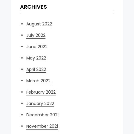
ARCHIVES
August 2022
July 2022
June 2022
May 2022
April 2022
March 2022
February 2022
January 2022
December 2021
November 2021