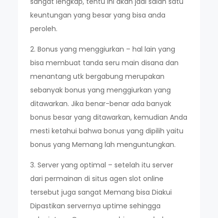
sangat lengkap, tentu ini akan jadi salah satu
keuntungan yang besar yang bisa anda
peroleh.
2. Bonus yang menggiurkan – hal lain yang
bisa membuat tanda seru main disana dan
menantang utk bergabung merupakan
sebanyak bonus yang menggiurkan yang
ditawarkan. Jika benar-benar ada banyak
bonus besar yang ditawarkan, kemudian Anda
mesti ketahui bahwa bonus yang dipilih yaitu
bonus yang Memang lah menguntungkan.
3. Server yang optimal – setelah itu server
dari permainan di situs agen slot online
tersebut juga sangat Memang bisa Diakui
Dipastikan servernya uptime sehingga