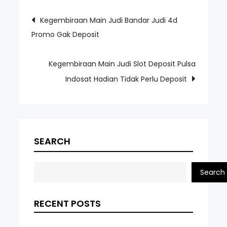
Post
Kegembiraan Main Judi Bandar Judi 4d
Promo Gak Deposit
navigation
Kegembiraan Main Judi Slot Deposit Pulsa
Indosat Hadian Tidak Perlu Deposit
SEARCH
Search
RECENT POSTS