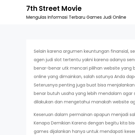
Skip
7th Street Movie
to
Mengulas Informasi Terbaru Games Judi Online
content
Selain karena argumen keuntungan finansial, 
agen judi slot tertentu yakni karena adanya se
benar-benar utk mencari pilihan website yang 
online yang dimainkan, salah satunya Anda dap
Seterusnya penting juga buat bisa menjalanka
benar butuh usaha yang lebih mendalam agar s
dilakukan dan mengetahui manakah website agen
Keseruan dalam permainan apapun menjadi sala
Kenapa Demikian Karena dengan begitu kita b
games dijalankan hanya untuk mendapati keseru