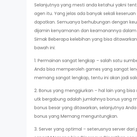
Selanjutnya yang mesti anda ketahui yakni tent
agen itu. Yang jelas ada banyak sekali keserua
dapatkan. Semuanya berhubungan dengan keun
dijamin kenyamanan dan keamanannya dalam g
Simak Beberapa kelebihan yang bisa ditawarkan 
bawah ini:
1. Permainan sangat lengkap – salah satu sumb
Anda bisa memperoleh games yang sangat lengka
memang sangat lengkap, tentu ini akan jadi sa
2. Bonus yang menggiurkan – hal lain yang b
utk bergabung adalah jumlahnya bonus yang 
bonus besar yang ditawarkan, selanjutnya Anda
bonus yang Memang menguntungkan.
3. Server yang optimal – seterusnya server dari