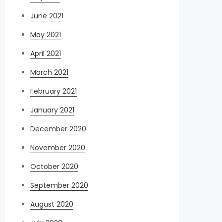
June 2021
May 2021
April 2021
March 2021
February 2021
January 2021
December 2020
November 2020
October 2020
September 2020
August 2020