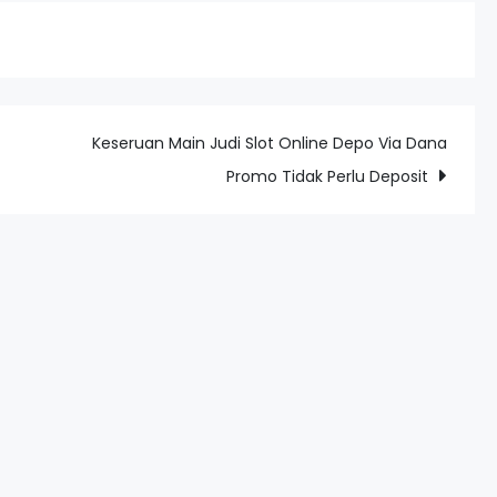
Keseruan Main Judi Slot Online Depo Via Dana
Promo Tidak Perlu Deposit