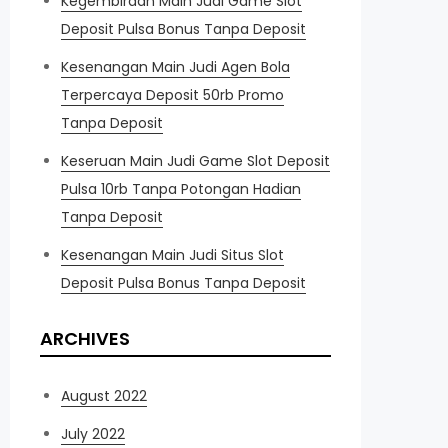
Kegembiraan Main Judi Game Slot
Deposit Pulsa Bonus Tanpa Deposit
Kesenangan Main Judi Agen Bola
Terpercaya Deposit 50rb Promo
Tanpa Deposit
Keseruan Main Judi Game Slot Deposit
Pulsa 10rb Tanpa Potongan Hadian
Tanpa Deposit
Kesenangan Main Judi Situs Slot
Deposit Pulsa Bonus Tanpa Deposit
ARCHIVES
August 2022
July 2022