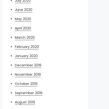
July 2020
June 2020
May 2020
April 2020
March 2020
February 2020
January 2020
December 2019
November 2019
October 2019
September 2019
August 2019