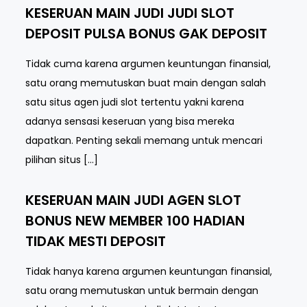
KESERUAN MAIN JUDI JUDI SLOT
DEPOSIT PULSA BONUS GAK DEPOSIT
Tidak cuma karena argumen keuntungan finansial,
satu orang memutuskan buat main dengan salah
satu situs agen judi slot tertentu yakni karena
adanya sensasi keseruan yang bisa mereka
dapatkan. Penting sekali memang untuk mencari
pilihan situs […]
KESERUAN MAIN JUDI AGEN SLOT
BONUS NEW MEMBER 100 HADIAN
TIDAK MESTI DEPOSIT
Tidak hanya karena argumen keuntungan finansial,
satu orang memutuskan untuk bermain dengan