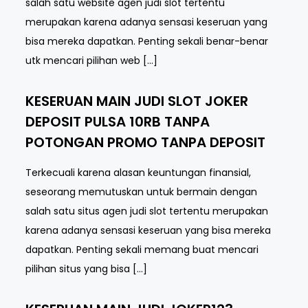
salah satu website agen judi slot tertentu
merupakan karena adanya sensasi keseruan yang
bisa mereka dapatkan. Penting sekali benar-benar
utk mencari pilihan web […]
KESERUAN MAIN JUDI SLOT JOKER
DEPOSIT PULSA 10RB TANPA
POTONGAN PROMO TANPA DEPOSIT
Terkecuali karena alasan keuntungan finansial,
seseorang memutuskan untuk bermain dengan
salah satu situs agen judi slot tertentu merupakan
karena adanya sensasi keseruan yang bisa mereka
dapatkan. Penting sekali memang buat mencari
pilihan situs yang bisa […]