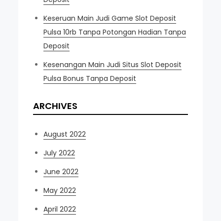
Keseruan Main Judi Game Slot Deposit
Pulsa 10rb Tanpa Potongan Hadian Tanpa
Deposit
Kesenangan Main Judi Situs Slot Deposit
Pulsa Bonus Tanpa Deposit
ARCHIVES
August 2022
July 2022
June 2022
May 2022
April 2022