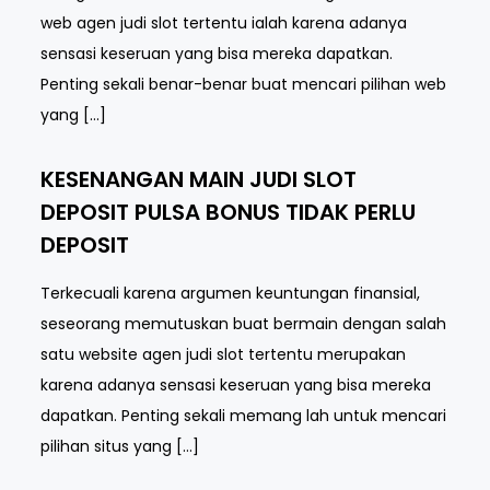
web agen judi slot tertentu ialah karena adanya
sensasi keseruan yang bisa mereka dapatkan.
Penting sekali benar-benar buat mencari pilihan web
yang […]
KESENANGAN MAIN JUDI SLOT
DEPOSIT PULSA BONUS TIDAK PERLU
DEPOSIT
Terkecuali karena argumen keuntungan finansial,
seseorang memutuskan buat bermain dengan salah
satu website agen judi slot tertentu merupakan
karena adanya sensasi keseruan yang bisa mereka
dapatkan. Penting sekali memang lah untuk mencari
pilihan situs yang […]