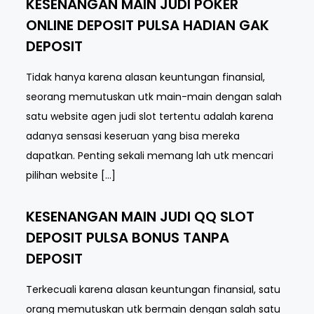
KESENANGAN MAIN JUDI POKER
ONLINE DEPOSIT PULSA HADIAN GAK
DEPOSIT
Tidak hanya karena alasan keuntungan finansial,
seorang memutuskan utk main-main dengan salah
satu website agen judi slot tertentu adalah karena
adanya sensasi keseruan yang bisa mereka
dapatkan. Penting sekali memang lah utk mencari
pilihan website […]
KESENANGAN MAIN JUDI QQ SLOT
DEPOSIT PULSA BONUS TANPA
DEPOSIT
Terkecuali karena alasan keuntungan finansial, satu
orang memutuskan utk bermain dengan salah satu