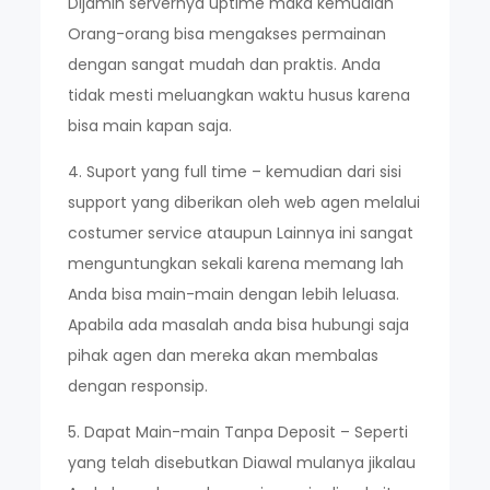
Dijamin servernya uptime maka kemudian
Orang-orang bisa mengakses permainan
dengan sangat mudah dan praktis. Anda
tidak mesti meluangkan waktu husus karena
bisa main kapan saja.
4. Suport yang full time – kemudian dari sisi
support yang diberikan oleh web agen melalui
costumer service ataupun Lainnya ini sangat
menguntungkan sekali karena memang lah
Anda bisa main-main dengan lebih leluasa.
Apabila ada masalah anda bisa hubungi saja
pihak agen dan mereka akan membalas
dengan responsip.
5. Dapat Main-main Tanpa Deposit – Seperti
yang telah disebutkan Diawal mulanya jikalau