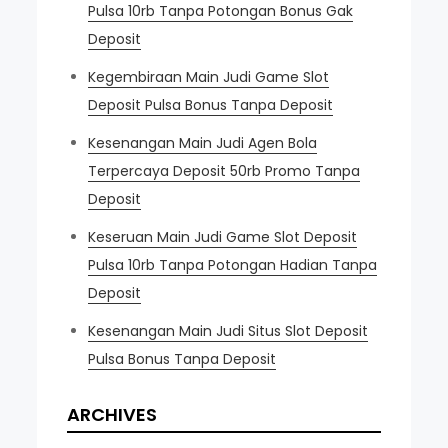
Pulsa 10rb Tanpa Potongan Bonus Gak
Deposit
Kegembiraan Main Judi Game Slot
Deposit Pulsa Bonus Tanpa Deposit
Kesenangan Main Judi Agen Bola
Terpercaya Deposit 50rb Promo Tanpa
Deposit
Keseruan Main Judi Game Slot Deposit
Pulsa 10rb Tanpa Potongan Hadian Tanpa
Deposit
Kesenangan Main Judi Situs Slot Deposit
Pulsa Bonus Tanpa Deposit
ARCHIVES