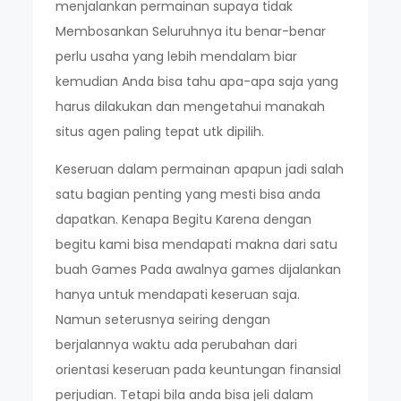
menjalankan permainan supaya tidak
Membosankan Seluruhnya itu benar-benar
perlu usaha yang lebih mendalam biar
kemudian Anda bisa tahu apa-apa saja yang
harus dilakukan dan mengetahui manakah
situs agen paling tepat utk dipilih.
Keseruan dalam permainan apapun jadi salah
satu bagian penting yang mesti bisa anda
dapatkan. Kenapa Begitu Karena dengan
begitu kami bisa mendapati makna dari satu
buah Games Pada awalnya games dijalankan
hanya untuk mendapati keseruan saja.
Namun seterusnya seiring dengan
berjalannya waktu ada perubahan dari
orientasi keseruan pada keuntungan finansial
perjudian. Tetapi bila anda bisa jeli dalam