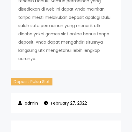
terlebih Dahulu Semua permainan yang
disediakan di web ini dapat Anda mainkan
tanpa mesti melakukan deposit apalagi Dulu
salah satu permainan yang menarik utk
dicoba yakni games slot online bonus tanpa
deposit. Anda dapat mengahdiri situsnya
langsung utk mengetahui lebih lengkap
caranya.
Deposit Pulsa Slot
February 27, 2022