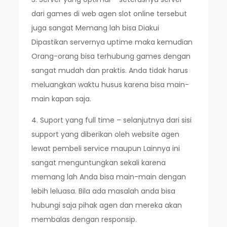
dari games di web agen slot online tersebut
juga sangat Memang lah bisa Diakui
Dipastikan servernya uptime maka kemudian
Orang-orang bisa terhubung games dengan
sangat mudah dan praktis. Anda tidak harus
meluangkan waktu husus karena bisa main-
main kapan saja.
4. Suport yang full time – selanjutnya dari sisi
support yang diberikan oleh website agen
lewat pembeli service maupun Lainnya ini
sangat menguntungkan sekali karena
memang lah Anda bisa main-main dengan
lebih leluasa. Bila ada masalah anda bisa
hubungi saja pihak agen dan mereka akan
membalas dengan responsip.