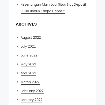
Kesenangan Main Judi Situs Slot Deposit
Pulsa Bonus Tanpa Deposit
ARCHIVES
August 2022
July 2022
June 2022
May 2022
April 2022
March 2022
February 2022
January 2022