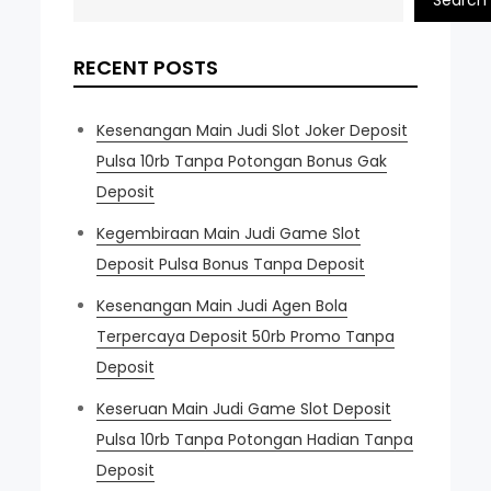
Search
RECENT POSTS
Kesenangan Main Judi Slot Joker Deposit
Pulsa 10rb Tanpa Potongan Bonus Gak
Deposit
Kegembiraan Main Judi Game Slot
Deposit Pulsa Bonus Tanpa Deposit
Kesenangan Main Judi Agen Bola
Terpercaya Deposit 50rb Promo Tanpa
Deposit
Keseruan Main Judi Game Slot Deposit
Pulsa 10rb Tanpa Potongan Hadian Tanpa
Deposit