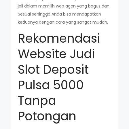
jeli dalam memilih web agen yang bagus dan
Sesuai sehingga Anda bisa mendapatkan
keduanya dengan cara yang sangat mudah.
Rekomendasi
Website Judi
Slot Deposit
Pulsa 5000
Tanpa
Potongan