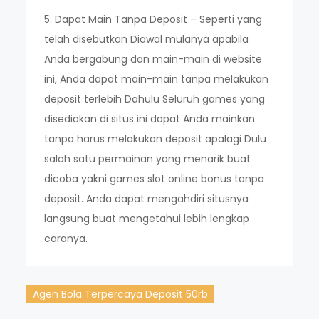
5. Dapat Main Tanpa Deposit – Seperti yang
telah disebutkan Diawal mulanya apabila
Anda bergabung dan main-main di website
ini, Anda dapat main-main tanpa melakukan
deposit terlebih Dahulu Seluruh games yang
disediakan di situs ini dapat Anda mainkan
tanpa harus melakukan deposit apalagi Dulu
salah satu permainan yang menarik buat
dicoba yakni games slot online bonus tanpa
deposit. Anda dapat mengahdiri situsnya
langsung buat mengetahui lebih lengkap
caranya.
Agen Bola Terpercaya Deposit 50rb