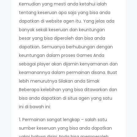
Kemudian yang mesti anda ketahui ialah
tentang keseruan apa saja yang bisa anda
dapatkan di website agen itu. Yang jelas ada
banyak sekali keseruan dan keuntungan
besar yang bisa diperoleh dan bisa anda
dapatkan. Semuanya berhubungan dengan
keuntungan dalam proses Games Anda
sebagai player akan dijamin kenyamanan dan
keamanannya dalam permainan disana. Buat
lebih menurutnya Silakan anda Simak
Beberapa kelebihan yang bisa ditawarkan dan
bisa anda dapatkan di situs agen yang satu
ini di bawah ini:
1. Permainan sangat lengkap – salah satu
sumber keseruan yang bisa anda dapatkan
yakni bahwa disini Anda bisa memperoleh