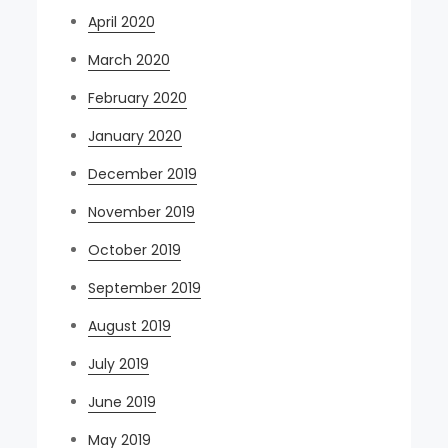
April 2020
March 2020
February 2020
January 2020
December 2019
November 2019
October 2019
September 2019
August 2019
July 2019
June 2019
May 2019