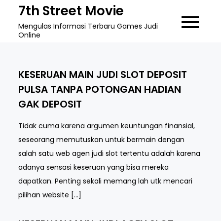
Skip
7th Street Movie
to
Mengulas Informasi Terbaru Games Judi
content
Online
KESERUAN MAIN JUDI SLOT DEPOSIT
PULSA TANPA POTONGAN HADIAN
GAK DEPOSIT
Tidak cuma karena argumen keuntungan finansial,
seseorang memutuskan untuk bermain dengan
salah satu web agen judi slot tertentu adalah karena
adanya sensasi keseruan yang bisa mereka
dapatkan. Penting sekali memang lah utk mencari
pilihan website […]