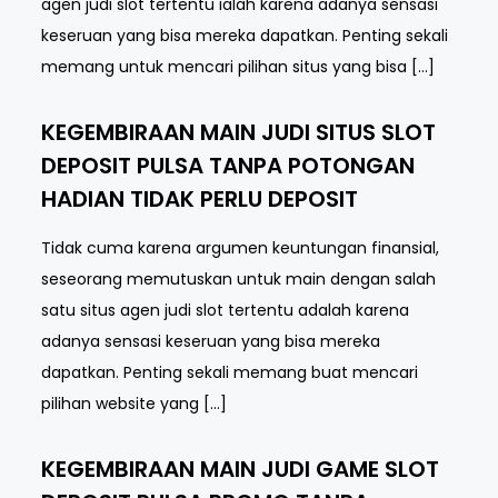
agen judi slot tertentu ialah karena adanya sensasi
keseruan yang bisa mereka dapatkan. Penting sekali
memang untuk mencari pilihan situs yang bisa […]
KEGEMBIRAAN MAIN JUDI SITUS SLOT
DEPOSIT PULSA TANPA POTONGAN
HADIAN TIDAK PERLU DEPOSIT
Tidak cuma karena argumen keuntungan finansial,
seseorang memutuskan untuk main dengan salah
satu situs agen judi slot tertentu adalah karena
adanya sensasi keseruan yang bisa mereka
dapatkan. Penting sekali memang buat mencari
pilihan website yang […]
KEGEMBIRAAN MAIN JUDI GAME SLOT