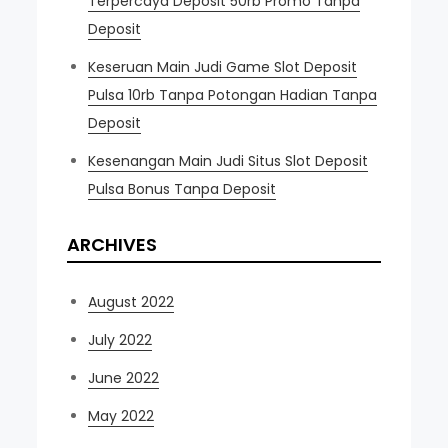
Terpercaya Deposit 50rb Promo Tanpa
Deposit
Keseruan Main Judi Game Slot Deposit
Pulsa 10rb Tanpa Potongan Hadian Tanpa
Deposit
Kesenangan Main Judi Situs Slot Deposit
Pulsa Bonus Tanpa Deposit
ARCHIVES
August 2022
July 2022
June 2022
May 2022