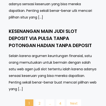
adanya sensasi keseruan yang bisa mereka
dapatkan. Penting sekali benar-benar utk mencari
pilihan situs yang […]
KESENANGAN MAIN JUDI SLOT
DEPOSIT VIA PULSA TANPA
POTONGAN HADIAN TANPA DEPOSIT
Selain karena argumen keuntungan finansial, satu
orang memutuskan untuk bermain dengan salah
satu web agen judi slot tertentu ialah karena adanya
sensasi keseruan yang bisa mereka dapatkan.
Penting sekali benar-benar buat mencari pilihan web
yang […]
Posts
1
2
…
4
Next