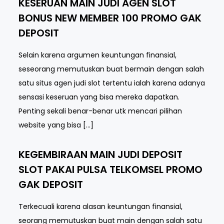
KESERUAN MAIN JUDI AGEN SLOT
BONUS NEW MEMBER 100 PROMO GAK
DEPOSIT
Selain karena argumen keuntungan finansial,
seseorang memutuskan buat bermain dengan salah
satu situs agen judi slot tertentu ialah karena adanya
sensasi keseruan yang bisa mereka dapatkan.
Penting sekali benar-benar utk mencari pilihan
website yang bisa […]
KEGEMBIRAAN MAIN JUDI DEPOSIT
SLOT PAKAI PULSA TELKOMSEL PROMO
GAK DEPOSIT
Terkecuali karena alasan keuntungan finansial,
seorang memutuskan buat main dengan salah satu