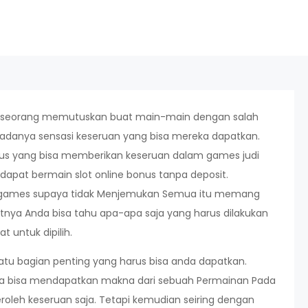
 seseorang memutuskan buat main-main dengan salah
na adanya sensasi keseruan yang bisa mereka dapatkan.
itus yang bisa memberikan keseruan dalam games judi
 dapat bermain slot online bonus tanpa deposit.
an games supaya tidak Menjemukan Semua itu memang
tnya Anda bisa tahu apa-apa saja yang harus dilakukan
 untuk dipilih.
atu bagian penting yang harus bisa anda dapatkan.
ta bisa mendapatkan makna dari sebuah Permainan Pada
leh keseruan saja. Tetapi kemudian seiring dengan