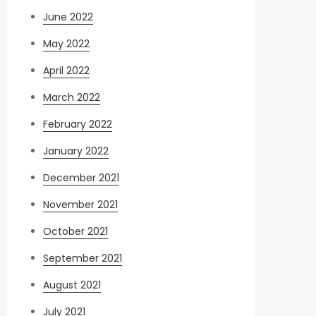
June 2022
May 2022
April 2022
March 2022
February 2022
January 2022
December 2021
November 2021
October 2021
September 2021
August 2021
July 2021