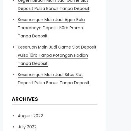
Kegembiraan Main Judi Game Slot
Deposit Pulsa Bonus Tanpa Deposit
Kesenangan Main Judi Agen Bola
Terpercaya Deposit 50rb Promo
Tanpa Deposit
Keseruan Main Judi Game Slot Deposit
Pulsa 10rb Tanpa Potongan Hadian
Tanpa Deposit
Kesenangan Main Judi Situs Slot
Deposit Pulsa Bonus Tanpa Deposit
ARCHIVES
August 2022
July 2022