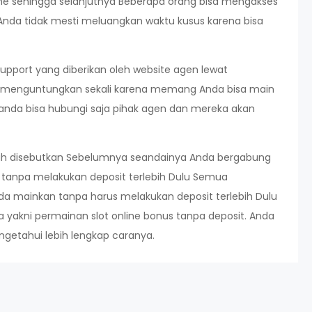
ime sehingga selanjutnya Beberapa orang bisa mengakses
nda tidak mesti meluangkan waktu kusus karena bisa
support yang diberikan oleh website agen lewat
t menguntungkan sekali karena memang Anda bisa main
 anda bisa hubungi saja pihak agen dan mereka akan
elah disebutkan Sebelumnya seandainya Anda bergabung
n tanpa melakukan deposit terlebih Dulu Semua
nda mainkan tanpa harus melakukan deposit terlebih Dulu
 yakni permainan slot online bonus tanpa deposit. Anda
getahui lebih lengkap caranya.