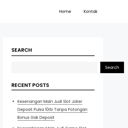
Home
Kontak
SEARCH
Search
RECENT POSTS
Kesenangan Main Judi Slot Joker
Deposit Pulsa 10rb Tanpa Potongan
Bonus Gak Deposit