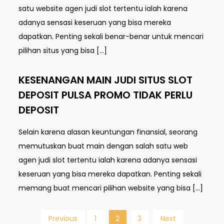
satu website agen judi slot tertentu ialah karena
adanya sensasi keseruan yang bisa mereka
dapatkan. Penting sekali benar-benar untuk mencari
pilihan situs yang bisa […]
KESENANGAN MAIN JUDI SITUS SLOT
DEPOSIT PULSA PROMO TIDAK PERLU
DEPOSIT
Selain karena alasan keuntungan finansial, seorang
memutuskan buat main dengan salah satu web
agen judi slot tertentu ialah karena adanya sensasi
keseruan yang bisa mereka dapatkan. Penting sekali
memang buat mencari pilihan website yang bisa […]
Posts
Previous
1
2
3
Next