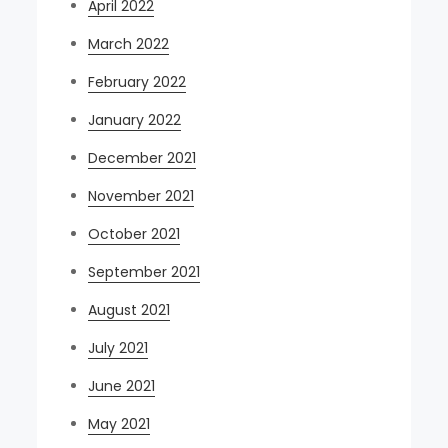
April 2022
March 2022
February 2022
January 2022
December 2021
November 2021
October 2021
September 2021
August 2021
July 2021
June 2021
May 2021