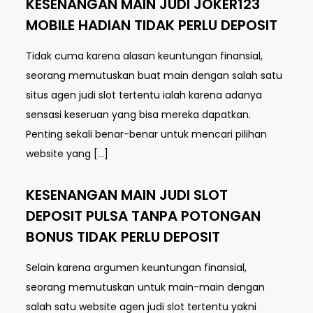
KESENANGAN MAIN JUDI JOKER123
MOBILE HADIAN TIDAK PERLU DEPOSIT
Tidak cuma karena alasan keuntungan finansial,
seorang memutuskan buat main dengan salah satu
situs agen judi slot tertentu ialah karena adanya
sensasi keseruan yang bisa mereka dapatkan.
Penting sekali benar-benar untuk mencari pilihan
website yang […]
KESENANGAN MAIN JUDI SLOT
DEPOSIT PULSA TANPA POTONGAN
BONUS TIDAK PERLU DEPOSIT
Selain karena argumen keuntungan finansial,
seorang memutuskan untuk main-main dengan
salah satu website agen judi slot tertentu yakni