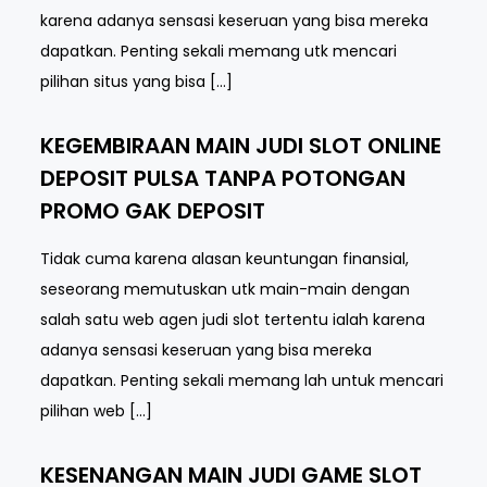
karena adanya sensasi keseruan yang bisa mereka
dapatkan. Penting sekali memang utk mencari
pilihan situs yang bisa […]
KEGEMBIRAAN MAIN JUDI SLOT ONLINE
DEPOSIT PULSA TANPA POTONGAN
PROMO GAK DEPOSIT
Tidak cuma karena alasan keuntungan finansial,
seseorang memutuskan utk main-main dengan
salah satu web agen judi slot tertentu ialah karena
adanya sensasi keseruan yang bisa mereka
dapatkan. Penting sekali memang lah untuk mencari
pilihan web […]
KESENANGAN MAIN JUDI GAME SLOT