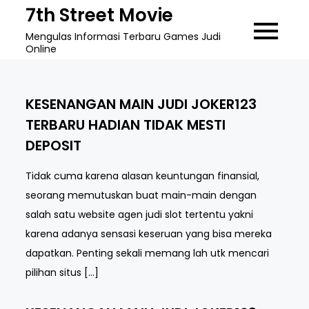
Skip
7th Street Movie
to
Mengulas Informasi Terbaru Games Judi
content
Online
KESENANGAN MAIN JUDI JOKER123
TERBARU HADIAN TIDAK MESTI
DEPOSIT
Tidak cuma karena alasan keuntungan finansial,
seorang memutuskan buat main-main dengan
salah satu website agen judi slot tertentu yakni
karena adanya sensasi keseruan yang bisa mereka
dapatkan. Penting sekali memang lah utk mencari
pilihan situs […]