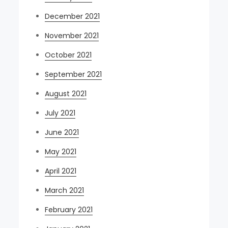
December 2021
November 2021
October 2021
September 2021
August 2021
July 2021
June 2021
May 2021
April 2021
March 2021
February 2021