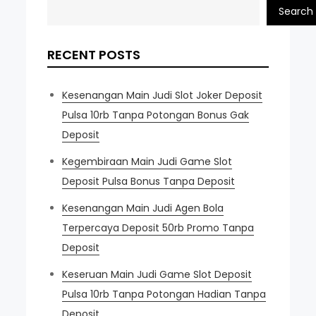
Search
RECENT POSTS
Kesenangan Main Judi Slot Joker Deposit
Pulsa 10rb Tanpa Potongan Bonus Gak
Deposit
Kegembiraan Main Judi Game Slot
Deposit Pulsa Bonus Tanpa Deposit
Kesenangan Main Judi Agen Bola
Terpercaya Deposit 50rb Promo Tanpa
Deposit
Keseruan Main Judi Game Slot Deposit
Pulsa 10rb Tanpa Potongan Hadian Tanpa
Deposit