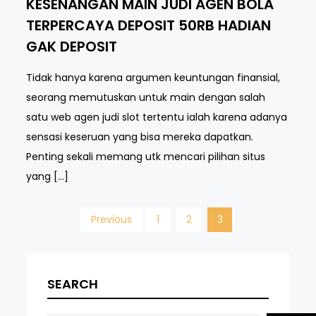
KESENANGAN MAIN JUDI AGEN BOLA
TERPERCAYA DEPOSIT 50RB HADIAN
GAK DEPOSIT
Tidak hanya karena argumen keuntungan finansial,
seorang memutuskan untuk main dengan salah
satu web agen judi slot tertentu ialah karena adanya
sensasi keseruan yang bisa mereka dapatkan.
Penting sekali memang utk mencari pilihan situs
yang […]
Posts
Previous
1
2
3
pagination
SEARCH