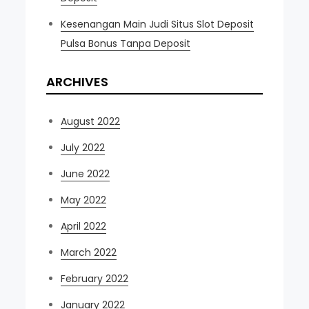
Kesenangan Main Judi Situs Slot Deposit
Pulsa Bonus Tanpa Deposit
ARCHIVES
August 2022
July 2022
June 2022
May 2022
April 2022
March 2022
February 2022
January 2022