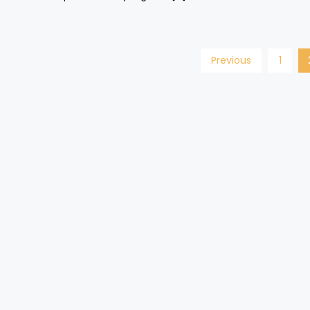
Posts
Previous
1
pagination