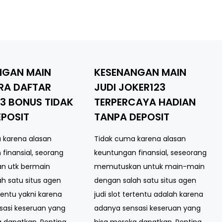
NGAN MAIN
KESENANGAN MAIN
RA DAFTAR
JUDI JOKER123
3 BONUS TIDAK
TERPERCAYA HADIAN
EPOSIT
TANPA DEPOSIT
 karena alasan
Tidak cuma karena alasan
finansial, seorang
keuntungan finansial, seseorang
n utk bermain
memutuskan untuk main-main
h satu situs agen
dengan salah satu situs agen
rtentu yakni karena
judi slot tertentu adalah karena
sasi keseruan yang
adanya sensasi keseruan yang