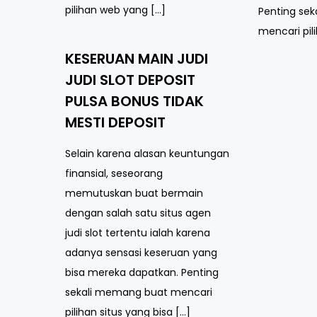
pilihan web yang […]
Penting se
mencari pil
KESERUAN MAIN JUDI
JUDI SLOT DEPOSIT
PULSA BONUS TIDAK
MESTI DEPOSIT
Selain karena alasan keuntungan
finansial, seseorang
memutuskan buat bermain
dengan salah satu situs agen
judi slot tertentu ialah karena
adanya sensasi keseruan yang
bisa mereka dapatkan. Penting
sekali memang buat mencari
pilihan situs yang bisa […]