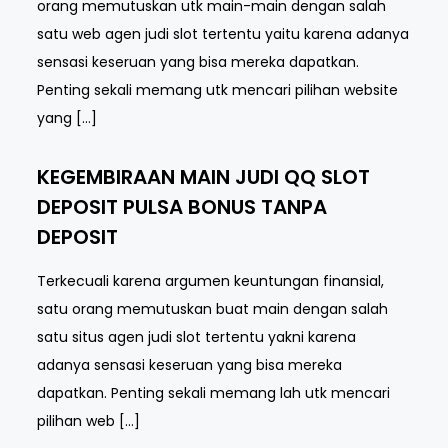
orang memutuskan utk main-main dengan salah
satu web agen judi slot tertentu yaitu karena adanya
sensasi keseruan yang bisa mereka dapatkan.
Penting sekali memang utk mencari pilihan website
yang […]
KEGEMBIRAAN MAIN JUDI QQ SLOT
DEPOSIT PULSA BONUS TANPA
DEPOSIT
Terkecuali karena argumen keuntungan finansial,
satu orang memutuskan buat main dengan salah
satu situs agen judi slot tertentu yakni karena
adanya sensasi keseruan yang bisa mereka
dapatkan. Penting sekali memang lah utk mencari
pilihan web […]