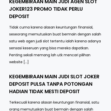
KEGEMBIRAAN MAIN JUDI AGEN SLOT
JOKER123 PROMO TIDAK PERLU
DEPOSIT
Tidak cuma karena alasan keuntungan finansial,
seseorang memutuskan buat bermain dengan salah
satu web agen judi slot tertentu ialah karena adanya
sensasi keseruan yang bisa mereka dapatkan.
Penting sekali memang lah utk mencari pilihan
website […]
KEGEMBIRAAN MAIN JUDI SLOT JOKER
DEPOSIT PULSA TANPA POTONGAN
HADIAN TIDAK MESTI DEPOSIT
Terkecuali karena alasan keuntungan finansial, satu
orang memutuskan buat bermain dengan salah