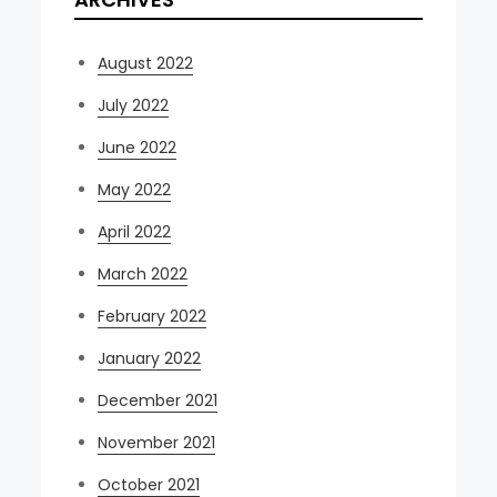
August 2022
July 2022
June 2022
May 2022
April 2022
March 2022
February 2022
January 2022
December 2021
November 2021
October 2021