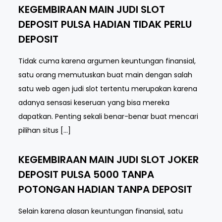
KEGEMBIRAAN MAIN JUDI SLOT
DEPOSIT PULSA HADIAN TIDAK PERLU
DEPOSIT
Tidak cuma karena argumen keuntungan finansial,
satu orang memutuskan buat main dengan salah
satu web agen judi slot tertentu merupakan karena
adanya sensasi keseruan yang bisa mereka
dapatkan. Penting sekali benar-benar buat mencari
pilihan situs […]
KEGEMBIRAAN MAIN JUDI SLOT JOKER
DEPOSIT PULSA 5000 TANPA
POTONGAN HADIAN TANPA DEPOSIT
Selain karena alasan keuntungan finansial, satu