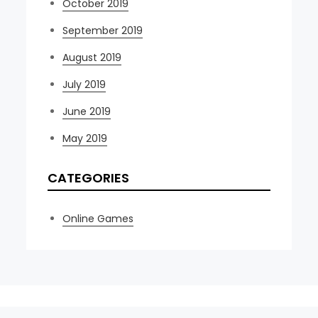
October 2019
September 2019
August 2019
July 2019
June 2019
May 2019
CATEGORIES
Online Games