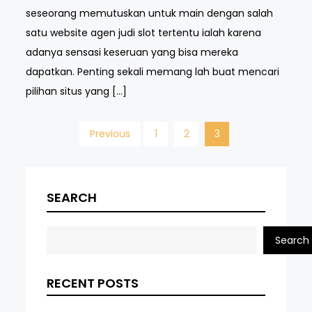
seseorang memutuskan untuk main dengan salah
satu website agen judi slot tertentu ialah karena
adanya sensasi keseruan yang bisa mereka
dapatkan. Penting sekali memang lah buat mencari
pilihan situs yang […]
Posts
Previous
1
2
3
pagination
SEARCH
Search
RECENT POSTS