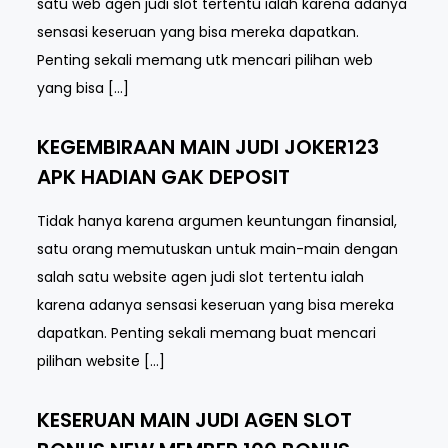
satu web agen judi slot tertentu ialah karena adanya
sensasi keseruan yang bisa mereka dapatkan.
Penting sekali memang utk mencari pilihan web
yang bisa […]
KEGEMBIRAAN MAIN JUDI JOKER123
APK HADIAN GAK DEPOSIT
Tidak hanya karena argumen keuntungan finansial,
satu orang memutuskan untuk main-main dengan
salah satu website agen judi slot tertentu ialah
karena adanya sensasi keseruan yang bisa mereka
dapatkan. Penting sekali memang buat mencari
pilihan website […]
KESERUAN MAIN JUDI AGEN SLOT