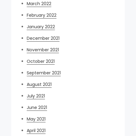
March 2022
February 2022
January 2022
December 2021
November 2021
October 2021
September 2021
August 2021
July 2021
June 2021
May 2021
April 2021