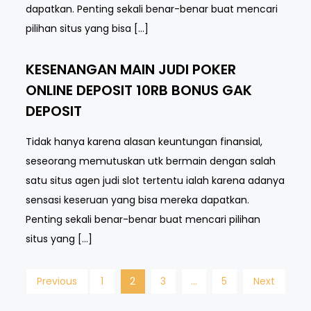
dapatkan. Penting sekali benar-benar buat mencari
pilihan situs yang bisa […]
KESENANGAN MAIN JUDI POKER
ONLINE DEPOSIT 10RB BONUS GAK
DEPOSIT
Tidak hanya karena alasan keuntungan finansial,
seseorang memutuskan utk bermain dengan salah
satu situs agen judi slot tertentu ialah karena adanya
sensasi keseruan yang bisa mereka dapatkan.
Penting sekali benar-benar buat mencari pilihan
situs yang […]
Posts
Previous
1
2
3
…
5
Next