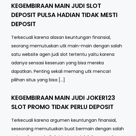
KEGEMBIRAAN MAIN JUDI SLOT
DEPOSIT PULSA HADIAN TIDAK MESTI
DEPOSIT
Terkecuali karena alasan keuntungan finansial,
seorang memutuskan utk main-main dengan salah
satu website agen judi slot tertentu yaitu karena
adanya sensasi keseruan yang bisa mereka
dapatkan. Penting sekali memang utk mencari
pilihan situs yang bisa […]
KEGEMBIRAAN MAIN JUDI JOKER123
SLOT PROMO TIDAK PERLU DEPOSIT
Terkecuali karena argumen keuntungan finansial,
seseorang memutuskan buat bermain dengan salah