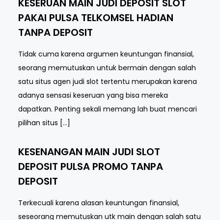
KESERUAN MAIN JUDI DEPOSIT SLOT
PAKAI PULSA TELKOMSEL HADIAN
TANPA DEPOSIT
Tidak cuma karena argumen keuntungan finansial,
seorang memutuskan untuk bermain dengan salah
satu situs agen judi slot tertentu merupakan karena
adanya sensasi keseruan yang bisa mereka
dapatkan. Penting sekali memang lah buat mencari
pilihan situs […]
KESENANGAN MAIN JUDI SLOT
DEPOSIT PULSA PROMO TANPA
DEPOSIT
Terkecuali karena alasan keuntungan finansial,
seseorang memutuskan utk main dengan salah satu