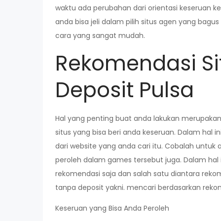
waktu ada perubahan dari orientasi keseruan k
anda bisa jeli dalam pilih situs agen yang ba
cara yang sangat mudah.
Rekomendasi Sit
Deposit Pulsa
Hal yang penting buat anda lakukan merupak
situs yang bisa beri anda keseruan. Dalam hal i
dari website yang anda cari itu. Cobalah untu
peroleh dalam games tersebut juga. Dalam hal in
rekomendasi saja dan salah satu diantara reko
tanpa deposit yakni. mencari berdasarkan rekom
Keseruan yang Bisa Anda Peroleh