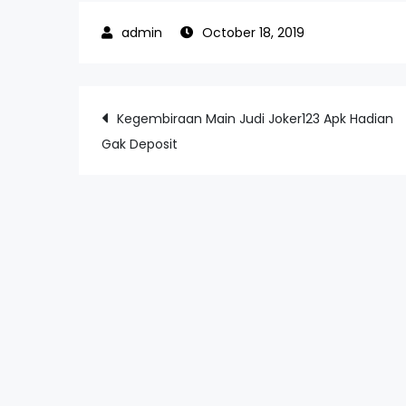
October 18, 2019
Post
Kegembiraan Main Judi Joker123 Apk Hadian
Gak Deposit
navigation