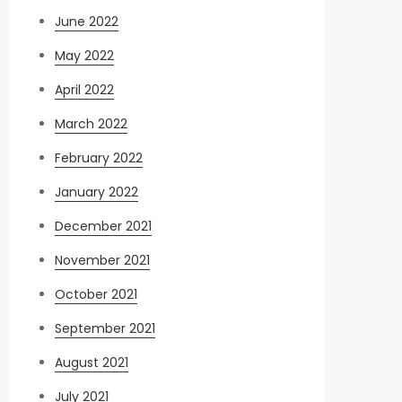
June 2022
May 2022
April 2022
March 2022
February 2022
January 2022
December 2021
November 2021
October 2021
September 2021
August 2021
July 2021