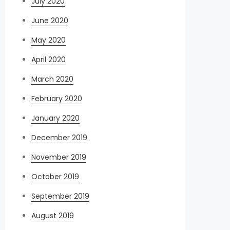
July 2020
June 2020
May 2020
April 2020
March 2020
February 2020
January 2020
December 2019
November 2019
October 2019
September 2019
August 2019