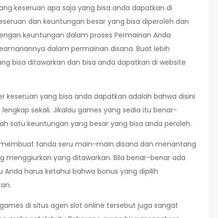
tang keseruan apa saja yang bisa anda dapatkan di
 keseruan dan keuntungan besar yang bisa diperoleh dan
engan keuntungan dalam proses Permainan Anda
keamanannya dalam permainan disana. Buat lebih
ng bisa ditawarkan dan bisa anda dapatkan di website
er keseruan yang bisa anda dapatkan adalah bahwa disini
ngkap sekali. Jikalau games yang sedia itu benar-
alah satu keuntungan yang besar yang bisa anda peroleh.
isa membuat tanda seru main-main disana dan menantang
 menggiurkan yang ditawarkan. Bila benar-benar ada
u Anda harus ketahui bahwa bonus yang dipilih
an.
 games di situs agen slot online tersebut juga sangat