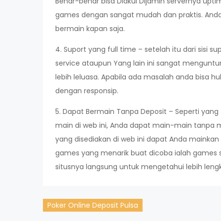
Benar-benar bisa Diakui Dijamin servernya upt
games dengan sangat mudah dan praktis. Anda
bermain kapan saja.
4. Suport yang full time – setelah itu dari sisi 
service ataupun Yang lain ini sangat mengunt
lebih leluasa. Apabila ada masalah anda bisa 
dengan responsip.
5. Dapat Bermain Tanpa Deposit – Seperti yang
main di web ini, Anda dapat main-main tanpa 
yang disediakan di web ini dapat Anda mainkan 
games yang menarik buat dicoba ialah games s
situsnya langsung untuk mengetahui lebih leng
Poker Online Deposit Pulsa