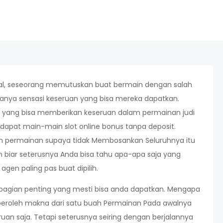
ial, seseorang memutuskan buat bermain dengan salah
adanya sensasi keseruan yang bisa mereka dapatkan.
b yang bisa memberikan keseruan dalam permainan judi
 dapat main-main slot online bonus tanpa deposit.
an permainan supaya tidak Membosankan Seluruhnya itu
biar seterusnya Anda bisa tahu apa-apa saja yang
en paling pas buat dipilih.
bagian penting yang mesti bisa anda dapatkan. Mengapa
peroleh makna dari satu buah Permainan Pada awalnya
an saja. Tetapi seterusnya seiring dengan berjalannya