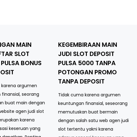
NGAN MAIN
KEGEMBIRAAN MAIN
FTAR SLOT
JUDI SLOT DEPOSIT
 PULSA BONUS
PULSA 5000 TANPA
OSIT
POTONGAN PROMO
TANPA DEPOSIT
 karena argumen
finansial, seorang
Tidak cuma karena argumen
n buat main dengan
keuntungan finansial, seseorang
ebsite agen judi slot
memutuskan buat bermain
erupakan karena
dengan salah satu web agen judi
sasi keseruan yang
slot tertentu yakni karena