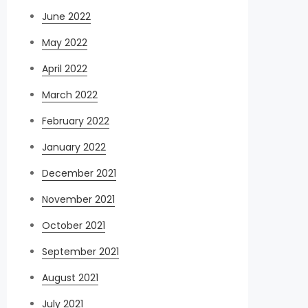
June 2022
May 2022
April 2022
March 2022
February 2022
January 2022
December 2021
November 2021
October 2021
September 2021
August 2021
July 2021