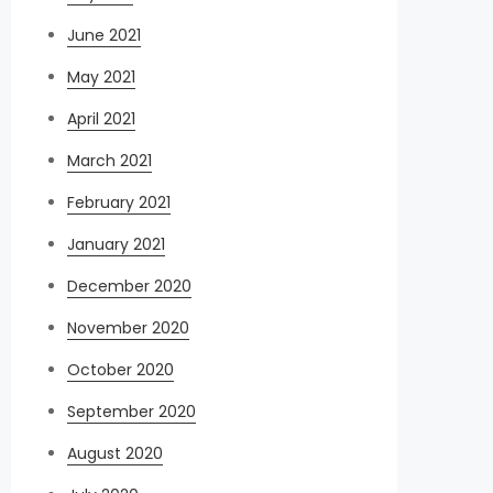
June 2021
May 2021
April 2021
March 2021
February 2021
January 2021
December 2020
November 2020
October 2020
September 2020
August 2020