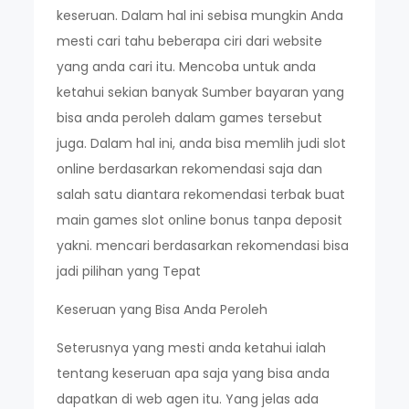
keseruan. Dalam hal ini sebisa mungkin Anda
mesti cari tahu beberapa ciri dari website
yang anda cari itu. Mencoba untuk anda
ketahui sekian banyak Sumber bayaran yang
bisa anda peroleh dalam games tersebut
juga. Dalam hal ini, anda bisa memlih judi slot
online berdasarkan rekomendasi saja dan
salah satu diantara rekomendasi terbak buat
main games slot online bonus tanpa deposit
yakni. mencari berdasarkan rekomendasi bisa
jadi pilihan yang Tepat
Keseruan yang Bisa Anda Peroleh
Seterusnya yang mesti anda ketahui ialah
tentang keseruan apa saja yang bisa anda
dapatkan di web agen itu. Yang jelas ada