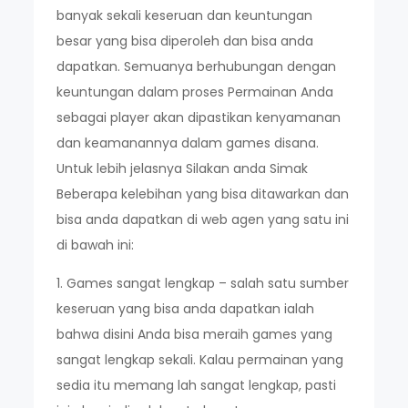
banyak sekali keseruan dan keuntungan
besar yang bisa diperoleh dan bisa anda
dapatkan. Semuanya berhubungan dengan
keuntungan dalam proses Permainan Anda
sebagai player akan dipastikan kenyamanan
dan keamanannya dalam games disana.
Untuk lebih jelasnya Silakan anda Simak
Beberapa kelebihan yang bisa ditawarkan dan
bisa anda dapatkan di web agen yang satu ini
di bawah ini:
1. Games sangat lengkap – salah satu sumber
keseruan yang bisa anda dapatkan ialah
bahwa disini Anda bisa meraih games yang
sangat lengkap sekali. Kalau permainan yang
sedia itu memang lah sangat lengkap, pasti