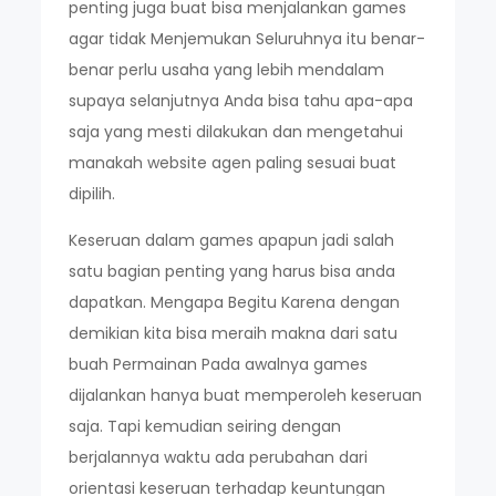
penting juga buat bisa menjalankan games
agar tidak Menjemukan Seluruhnya itu benar-
benar perlu usaha yang lebih mendalam
supaya selanjutnya Anda bisa tahu apa-apa
saja yang mesti dilakukan dan mengetahui
manakah website agen paling sesuai buat
dipilih.
Keseruan dalam games apapun jadi salah
satu bagian penting yang harus bisa anda
dapatkan. Mengapa Begitu Karena dengan
demikian kita bisa meraih makna dari satu
buah Permainan Pada awalnya games
dijalankan hanya buat memperoleh keseruan
saja. Tapi kemudian seiring dengan
berjalannya waktu ada perubahan dari
orientasi keseruan terhadap keuntungan