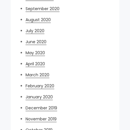
September 2020
August 2020
July 2020
June 2020
May 2020
April 2020
March 2020
February 2020
January 2020
December 2019
November 2019