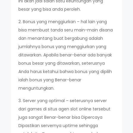
ini akan jadi salah satu keuntungan yang
besar yang bisa anda peroleh.
2. Bonus yang menggiurkan – hal lain yang
bisa membuat tanda seru main-main disana
dan menantang buat bergabung adalah
jumlahnya bonus yang menggiurkan yang
ditawarkan. Apabila benar-benar ada banyak
bonus besar yang ditawarkan, seterusnya
Anda harus ketahui bahwa bonus yang dipilih
ialah bonus yang Benar-benar
menguntungkan.
3. Server yang optimal – seterusnya server
dari games di situs agen slot online tersebut
juga sangat Benar-benar bisa Dipercaya
Dipastikan servernya uptime sehingga