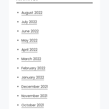
August 2022
July 2022
June 2022
May 2022
April 2022
March 2022
February 2022
January 2022
December 2021
November 2021
October 2021