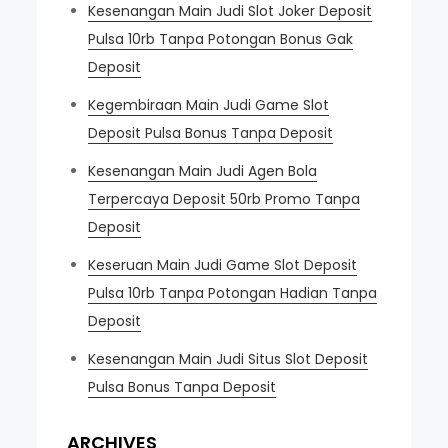
Kesenangan Main Judi Slot Joker Deposit
Pulsa 10rb Tanpa Potongan Bonus Gak
Deposit
Kegembiraan Main Judi Game Slot
Deposit Pulsa Bonus Tanpa Deposit
Kesenangan Main Judi Agen Bola
Terpercaya Deposit 50rb Promo Tanpa
Deposit
Keseruan Main Judi Game Slot Deposit
Pulsa 10rb Tanpa Potongan Hadian Tanpa
Deposit
Kesenangan Main Judi Situs Slot Deposit
Pulsa Bonus Tanpa Deposit
ARCHIVES