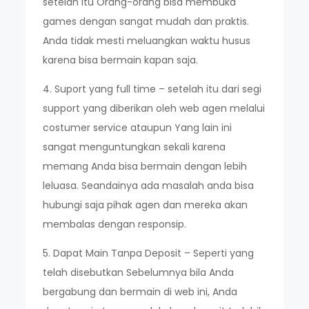
setelah itu Orang-orang bisa membuka
games dengan sangat mudah dan praktis.
Anda tidak mesti meluangkan waktu husus
karena bisa bermain kapan saja.
4. Suport yang full time – setelah itu dari segi
support yang diberikan oleh web agen melalui
costumer service ataupun Yang lain ini
sangat menguntungkan sekali karena
memang Anda bisa bermain dengan lebih
leluasa. Seandainya ada masalah anda bisa
hubungi saja pihak agen dan mereka akan
membalas dengan responsip.
5. Dapat Main Tanpa Deposit – Seperti yang
telah disebutkan Sebelumnya bila Anda
bergabung dan bermain di web ini, Anda