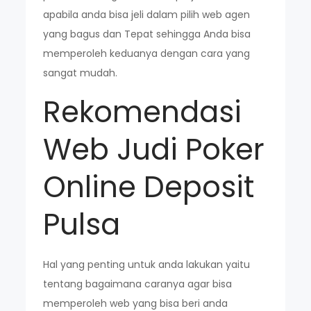
apabila anda bisa jeli dalam pilih web agen
yang bagus dan Tepat sehingga Anda bisa
memperoleh keduanya dengan cara yang
sangat mudah.
Rekomendasi
Web Judi Poker
Online Deposit
Pulsa
Hal yang penting untuk anda lakukan yaitu
tentang bagaimana caranya agar bisa
memperoleh web yang bisa beri anda