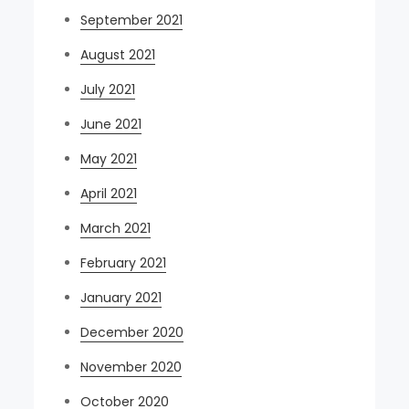
September 2021
August 2021
July 2021
June 2021
May 2021
April 2021
March 2021
February 2021
January 2021
December 2020
November 2020
October 2020