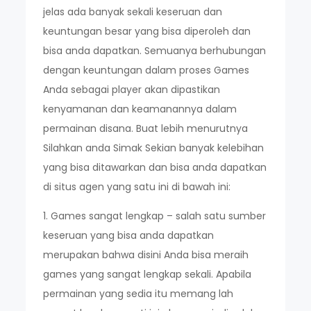
jelas ada banyak sekali keseruan dan
keuntungan besar yang bisa diperoleh dan
bisa anda dapatkan. Semuanya berhubungan
dengan keuntungan dalam proses Games
Anda sebagai player akan dipastikan
kenyamanan dan keamanannya dalam
permainan disana. Buat lebih menurutnya
Silahkan anda Simak Sekian banyak kelebihan
yang bisa ditawarkan dan bisa anda dapatkan
di situs agen yang satu ini di bawah ini:
1. Games sangat lengkap – salah satu sumber
keseruan yang bisa anda dapatkan
merupakan bahwa disini Anda bisa meraih
games yang sangat lengkap sekali. Apabila
permainan yang sedia itu memang lah