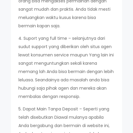
orang bisa mengakses permainan dengan
sangat mudah dan praktis. Anda tidak mesti
meluangkan waktu kusus karena bisa
bermain kapan saja.
4. Suport yang full time – selanjutnya dari
sudut support yang diberikan oleh situs agen
lewat konsumen service maupun Yang lain ini
sangat menguntungkan sekali karena
memang lah Anda bisa bermain dengan lebih
leluasa. Seandainya ada masalah anda bisa
hubungi saja pihak agen dan mereka akan
membalas dengan responsip.
5. Dapat Main Tanpa Deposit – Seperti yang
telah disebutkan Diawal mulanya apabila
Anda bergabung dan bermain di website ini,