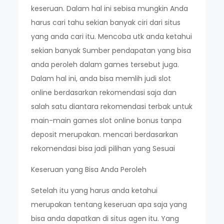
keseruan. Dalam hal ini sebisa mungkin Anda
harus cari tahu sekian banyak ciri dari situs
yang anda cari itu. Mencoba utk anda ketahui
sekian banyak Sumber pendapatan yang bisa
anda peroleh dalam games tersebut juga.
Dalam hal ini, anda bisa memlih judi slot
online berdasarkan rekomendasi saja dan
salah satu diantara rekomendasi terbak untuk
main-main games slot online bonus tanpa
deposit merupakan. mencari berdasarkan
rekomendasi bisa jadi pilihan yang Sesuai
Keseruan yang Bisa Anda Peroleh
Setelah itu yang harus anda ketahui
merupakan tentang keseruan apa saja yang
bisa anda dapatkan di situs agen itu. Yang