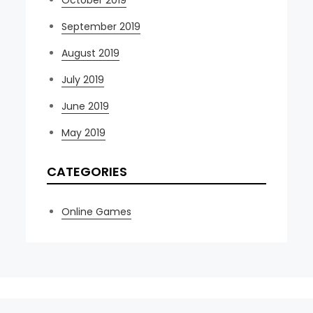
October 2019
September 2019
August 2019
July 2019
June 2019
May 2019
CATEGORIES
Online Games