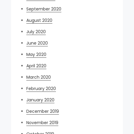
September 2020
August 2020
July 2020
June 2020
May 2020
April 2020
March 2020
February 2020
January 2020
December 2019
November 2019