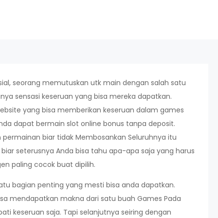
ial, seorang memutuskan utk main dengan salah satu
danya sensasi keseruan yang bisa mereka dapatkan.
 website yang bisa memberikan keseruan dalam games
Anda dapat bermain slot online bonus tanpa deposit.
n permainan biar tidak Membosankan Seluruhnya itu
iar seterusnya Anda bisa tahu apa-apa saja yang harus
 paling cocok buat dipilih.
atu bagian penting yang mesti bisa anda dapatkan.
bisa mendapatkan makna dari satu buah Games Pada
i keseruan saja. Tapi selanjutnya seiring dengan