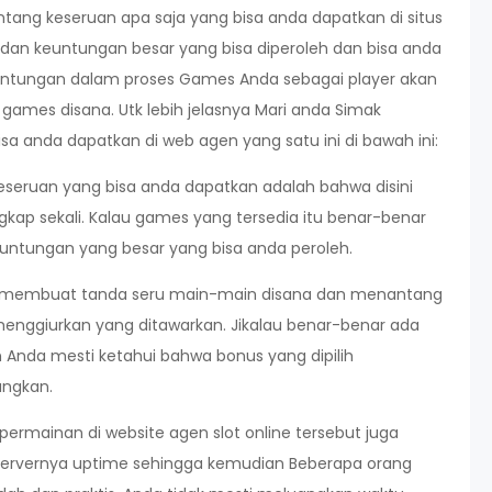
ntang keseruan apa saja yang bisa anda dapatkan di situs
n dan keuntungan besar yang bisa diperoleh dan bisa anda
tungan dalam proses Games Anda sebagai player akan
mes disana. Utk lebih jelasnya Mari anda Simak
sa anda dapatkan di web agen yang satu ini di bawah ini:
eseruan yang bisa anda dapatkan adalah bahwa disini
ap sekali. Kalau games yang tersedia itu benar-benar
keuntungan yang besar yang bisa anda peroleh.
isa membuat tanda seru main-main disana dan menantang
enggiurkan yang ditawarkan. Jikalau benar-benar ada
 Anda mesti ketahui bahwa bonus yang dipilih
ngkan.
 permainan di website agen slot online tersebut juga
 servernya uptime sehingga kemudian Beberapa orang