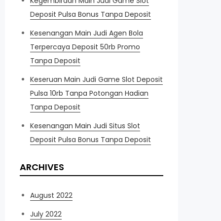
Kegembiraan Main Judi Game Slot
Deposit Pulsa Bonus Tanpa Deposit
Kesenangan Main Judi Agen Bola
Terpercaya Deposit 50rb Promo
Tanpa Deposit
Keseruan Main Judi Game Slot Deposit
Pulsa 10rb Tanpa Potongan Hadian
Tanpa Deposit
Kesenangan Main Judi Situs Slot
Deposit Pulsa Bonus Tanpa Deposit
ARCHIVES
August 2022
July 2022