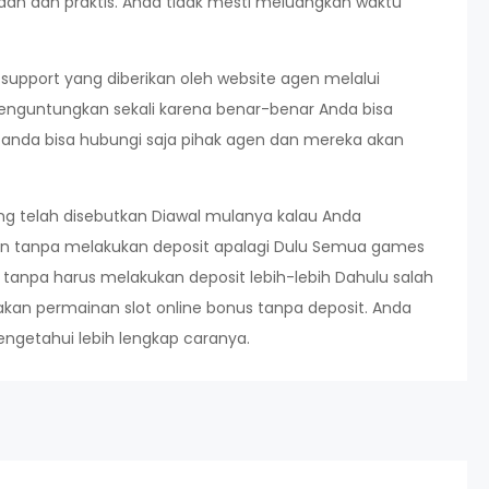
h dan praktis. Anda tidak mesti meluangkan waktu
t support yang diberikan oleh website agen melalui
menguntungkan sekali karena benar-benar Anda bisa
h anda bisa hubungi saja pihak agen dan mereka akan
ng telah disebutkan Diawal mulanya kalau Anda
in tanpa melakukan deposit apalagi Dulu Semua games
n tanpa harus melakukan deposit lebih-lebih Dahulu salah
an permainan slot online bonus tanpa deposit. Anda
ngetahui lebih lengkap caranya.