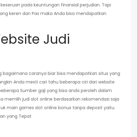
 keseruan pada keuntungan finansial perjudian. Tapi
en yang keren dan Pas maka Anda bisa mendapatkan
bsite Judi
ng bagaimana caranya biar bisa mendapatkan situs yang
ungkin Anda mesti cari tahu beberapa ciri dari website
 beberapa Sumber gaji yang bisa anda peroleh dalam
sa memlih judi slot online berdasarkan rekomendasi saja
uk main games slot online bonus tanpa deposit yaitu.
ihan yang Tepat