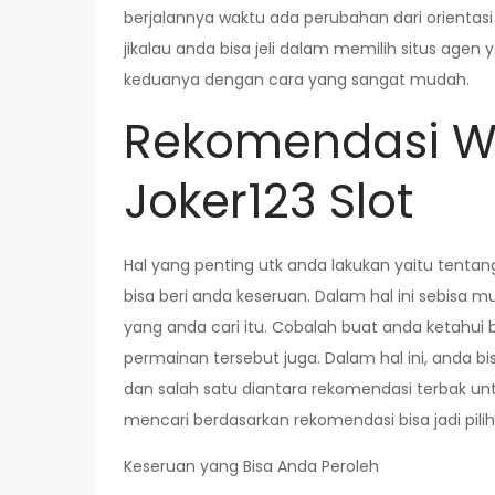
berjalannya waktu ada perubahan dari orientasi
jikalau anda bisa jeli dalam memilih situs ag
keduanya dengan cara yang sangat mudah.
Rekomendasi We
Joker123 Slot
Hal yang penting utk anda lakukan yaitu tenta
bisa beri anda keseruan. Dalam hal ini sebisa m
yang anda cari itu. Cobalah buat anda ketahui
permainan tersebut juga. Dalam hal ini, anda bi
dan salah satu diantara rekomendasi terbak unt
mencari berdasarkan rekomendasi bisa jadi pil
Keseruan yang Bisa Anda Peroleh