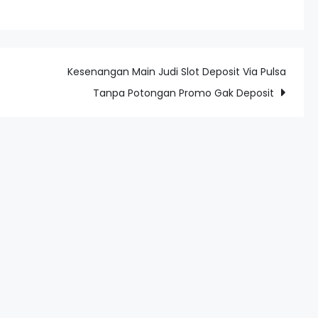
Kesenangan Main Judi Slot Deposit Via Pulsa
Tanpa Potongan Promo Gak Deposit