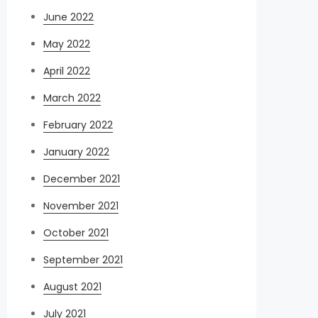
June 2022
May 2022
April 2022
March 2022
February 2022
January 2022
December 2021
November 2021
October 2021
September 2021
August 2021
July 2021