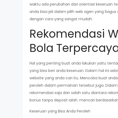
waktu ada perubahan dari orientasi keseruan t
anda bisa jeli dalam pilih web agen yang bag
dengan cara yang sangat mudah.
Rekomendasi We
Bola Terpercaya
Hal yang penting buat anda lakukan yaitu te
yang bisa beri anda keseruan. Dalam hal ini seb
website yang anda cari itu. Mencoba buat and
peroleh dalam permainan tersebut juga. Dalam ha
rekomendasi saja dan salah satu diantara reko
bonus tanpa deposit ialah. mencari berdasarkan
Keseruan yang Bisa Anda Peroleh