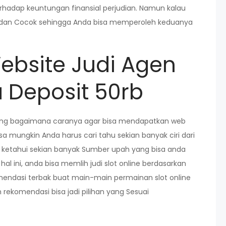
erhadap keuntungan finansial perjudian. Namun kalau
us dan Cocok sehingga Anda bisa memperoleh keduanya
bsite Judi Agen
 Deposit 50rb
ntang bagaimana caranya agar bisa mendapatkan web
isa mungkin Anda harus cari tahu sekian banyak ciri dari
a ketahui sekian banyak Sumber upah yang bisa anda
l ini, anda bisa memlih judi slot online berdasarkan
mendasi terbak buat main-main permainan slot online
 rekomendasi bisa jadi pilihan yang Sesuai