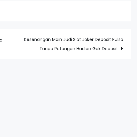
Kesenangan Main Judi Slot Joker Deposit Pulsa
sa
Tanpa Potongan Hadian Gak Deposit