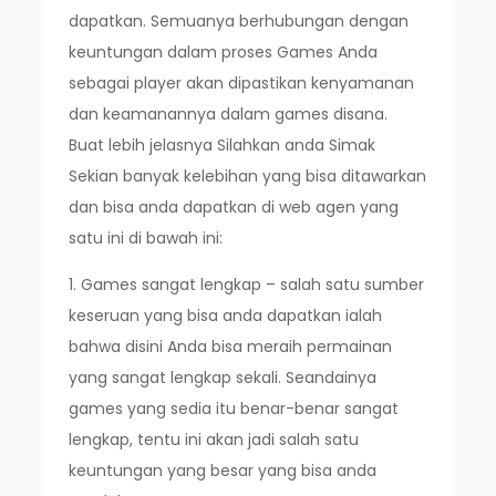
dapatkan. Semuanya berhubungan dengan
keuntungan dalam proses Games Anda
sebagai player akan dipastikan kenyamanan
dan keamanannya dalam games disana.
Buat lebih jelasnya Silahkan anda Simak
Sekian banyak kelebihan yang bisa ditawarkan
dan bisa anda dapatkan di web agen yang
satu ini di bawah ini:
1. Games sangat lengkap – salah satu sumber
keseruan yang bisa anda dapatkan ialah
bahwa disini Anda bisa meraih permainan
yang sangat lengkap sekali. Seandainya
games yang sedia itu benar-benar sangat
lengkap, tentu ini akan jadi salah satu
keuntungan yang besar yang bisa anda