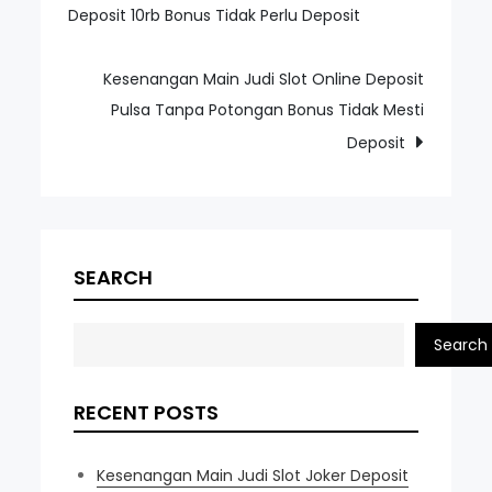
Deposit 10rb Bonus Tidak Perlu Deposit
navigation
Kesenangan Main Judi Slot Online Deposit
Pulsa Tanpa Potongan Bonus Tidak Mesti
Deposit
SEARCH
Search
RECENT POSTS
Kesenangan Main Judi Slot Joker Deposit