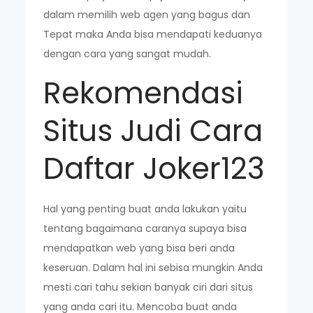
dalam memilih web agen yang bagus dan
Tepat maka Anda bisa mendapati keduanya
dengan cara yang sangat mudah.
Rekomendasi
Situs Judi Cara
Daftar Joker123
Hal yang penting buat anda lakukan yaitu
tentang bagaimana caranya supaya bisa
mendapatkan web yang bisa beri anda
keseruan. Dalam hal ini sebisa mungkin Anda
mesti cari tahu sekian banyak ciri dari situs
yang anda cari itu. Mencoba buat anda