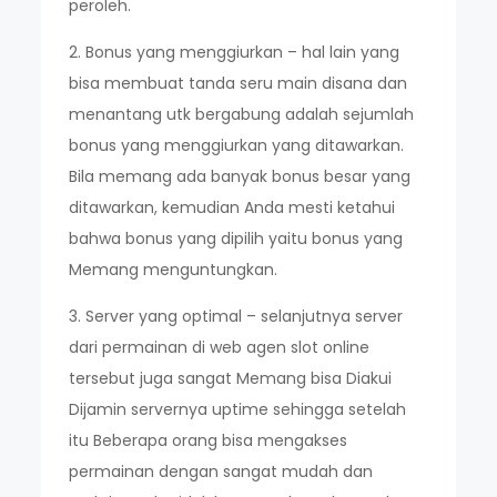
peroleh.
2. Bonus yang menggiurkan – hal lain yang
bisa membuat tanda seru main disana dan
menantang utk bergabung adalah sejumlah
bonus yang menggiurkan yang ditawarkan.
Bila memang ada banyak bonus besar yang
ditawarkan, kemudian Anda mesti ketahui
bahwa bonus yang dipilih yaitu bonus yang
Memang menguntungkan.
3. Server yang optimal – selanjutnya server
dari permainan di web agen slot online
tersebut juga sangat Memang bisa Diakui
Dijamin servernya uptime sehingga setelah
itu Beberapa orang bisa mengakses
permainan dengan sangat mudah dan