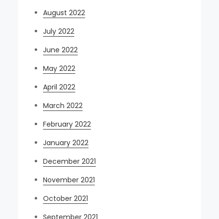
August 2022
July 2022
June 2022
May 2022
April 2022
March 2022
February 2022
January 2022
December 2021
November 2021
October 2021
September 2021