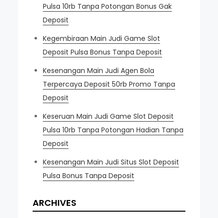
Pulsa 10rb Tanpa Potongan Bonus Gak
Deposit
Kegembiraan Main Judi Game Slot
Deposit Pulsa Bonus Tanpa Deposit
Kesenangan Main Judi Agen Bola
Terpercaya Deposit 50rb Promo Tanpa
Deposit
Keseruan Main Judi Game Slot Deposit
Pulsa 10rb Tanpa Potongan Hadian Tanpa
Deposit
Kesenangan Main Judi Situs Slot Deposit
Pulsa Bonus Tanpa Deposit
ARCHIVES