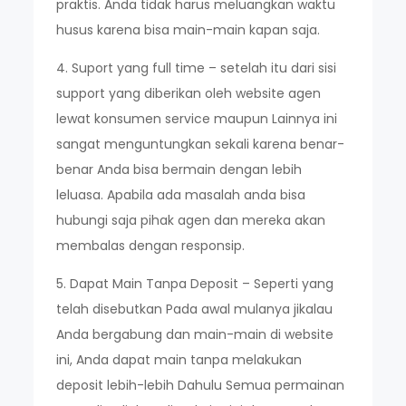
praktis. Anda tidak harus meluangkan waktu
husus karena bisa main-main kapan saja.
4. Suport yang full time – setelah itu dari sisi
support yang diberikan oleh website agen
lewat konsumen service maupun Lainnya ini
sangat menguntungkan sekali karena benar-
benar Anda bisa bermain dengan lebih
leluasa. Apabila ada masalah anda bisa
hubungi saja pihak agen dan mereka akan
membalas dengan responsip.
5. Dapat Main Tanpa Deposit – Seperti yang
telah disebutkan Pada awal mulanya jikalau
Anda bergabung dan main-main di website
ini, Anda dapat main tanpa melakukan
deposit lebih-lebih Dahulu Semua permainan