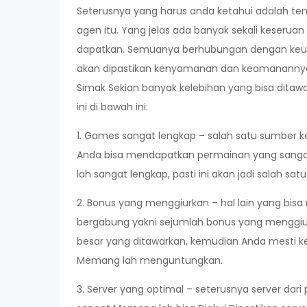
Seterusnya yang harus anda ketahui adalah ten
agen itu. Yang jelas ada banyak sekali keserua
dapatkan. Semuanya berhubungan dengan keun
akan dipastikan kenyamanan dan keamanannya d
Simak Sekian banyak kelebihan yang bisa ditaw
ini di bawah ini:
1. Games sangat lengkap – salah satu sumber k
Anda bisa mendapatkan permainan yang sangat 
lah sangat lengkap, pasti ini akan jadi salah s
2. Bonus yang menggiurkan – hal lain yang bi
bergabung yakni sejumlah bonus yang menggi
besar yang ditawarkan, kemudian Anda mesti ke
Memang lah menguntungkan.
3. Server yang optimal – seterusnya server dari