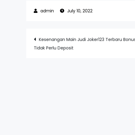
July 10, 2022
Post
Kesenangan Main Judi Joker123 Terbaru Bonu
Tidak Perlu Deposit
navigation