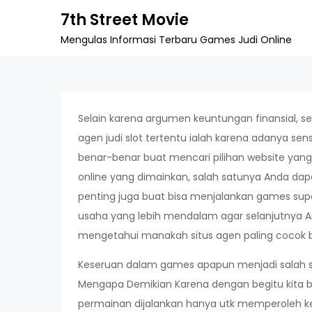
Skip
7th Street Movie
to
Mengulas Informasi Terbaru Games Judi Online
content
Selain karena argumen keuntungan finansial, 
agen judi slot tertentu ialah karena adanya sen
benar-benar buat mencari pilihan website yan
online yang dimainkan, salah satunya Anda dapa
penting juga buat bisa menjalankan games su
usaha yang lebih mendalam agar selanjutnya A
mengetahui manakah situs agen paling cocok bu
Keseruan dalam games apapun menjadi salah sa
Mengapa Demikian Karena dengan begitu kita 
permainan dijalankan hanya utk memperoleh kes