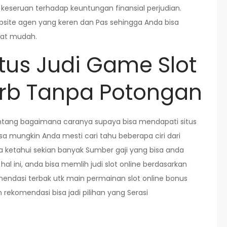
 keseruan terhadap keuntungan finansial perjudian.
bsite agen yang keren dan Pas sehingga Anda bisa
at mudah.
tus Judi Game Slot
0rb Tanpa Potongan
entang bagaimana caranya supaya bisa mendapati situs
isa mungkin Anda mesti cari tahu beberapa ciri dari
a ketahui sekian banyak Sumber gaji yang bisa anda
l ini, anda bisa memlih judi slot online berdasarkan
mendasi terbak utk main permainan slot online bonus
ekomendasi bisa jadi pilihan yang Serasi