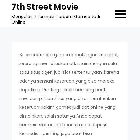
Skip
7th Street Movie
to
Mengulas Informasi Terbaru Games Judi
content
Online
Selain karena argumen keuntungan finansial,
seorang memutuskan utk main dengan salah
satu situs agen judi slot tertentu yakni karena
adanya sensasi keseruan yang bisa mereka
dapatkan. Penting sekali memang buat
mencari pilihan situs yang bisa memberikan
keseruan dalam games judi slot online yang
dimainkan, salah satunya Anda dapat
bermain slot online bonus tanpa deposit.
Kemudian penting juga buat bisa