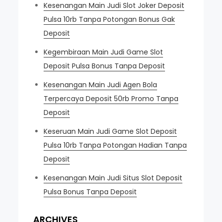
Kesenangan Main Judi Slot Joker Deposit
Pulsa 10rb Tanpa Potongan Bonus Gak
Deposit
Kegembiraan Main Judi Game Slot
Deposit Pulsa Bonus Tanpa Deposit
Kesenangan Main Judi Agen Bola
Terpercaya Deposit 50rb Promo Tanpa
Deposit
Keseruan Main Judi Game Slot Deposit
Pulsa 10rb Tanpa Potongan Hadian Tanpa
Deposit
Kesenangan Main Judi Situs Slot Deposit
Pulsa Bonus Tanpa Deposit
ARCHIVES