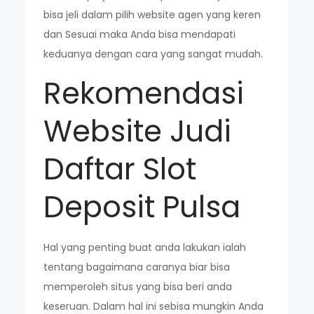
bisa jeli dalam pilih website agen yang keren
dan Sesuai maka Anda bisa mendapati
keduanya dengan cara yang sangat mudah.
Rekomendasi
Website Judi
Daftar Slot
Deposit Pulsa
Hal yang penting buat anda lakukan ialah
tentang bagaimana caranya biar bisa
memperoleh situs yang bisa beri anda
keseruan. Dalam hal ini sebisa mungkin Anda