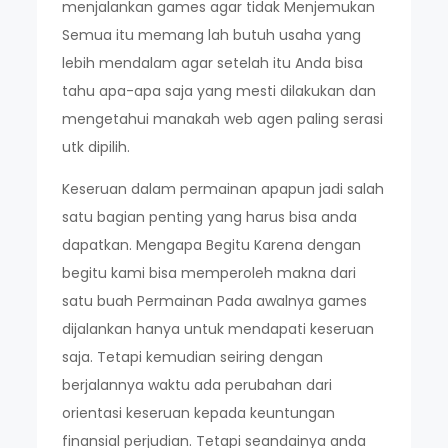
menjalankan games agar tidak Menjemukan
Semua itu memang lah butuh usaha yang
lebih mendalam agar setelah itu Anda bisa
tahu apa-apa saja yang mesti dilakukan dan
mengetahui manakah web agen paling serasi
utk dipilih.
Keseruan dalam permainan apapun jadi salah
satu bagian penting yang harus bisa anda
dapatkan. Mengapa Begitu Karena dengan
begitu kami bisa memperoleh makna dari
satu buah Permainan Pada awalnya games
dijalankan hanya untuk mendapati keseruan
saja. Tetapi kemudian seiring dengan
berjalannya waktu ada perubahan dari
orientasi keseruan kepada keuntungan
finansial perjudian. Tetapi seandainya anda