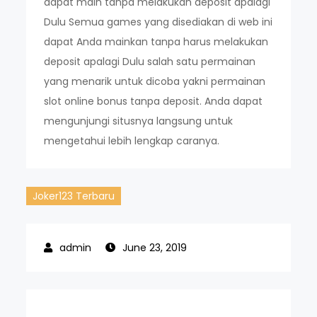
dapat main tanpa melakukan deposit apalagi
Dulu Semua games yang disediakan di web ini
dapat Anda mainkan tanpa harus melakukan
deposit apalagi Dulu salah satu permainan
yang menarik untuk dicoba yakni permainan
slot online bonus tanpa deposit. Anda dapat
mengunjungi situsnya langsung untuk
mengetahui lebih lengkap caranya.
Joker123 Terbaru
June 23, 2019