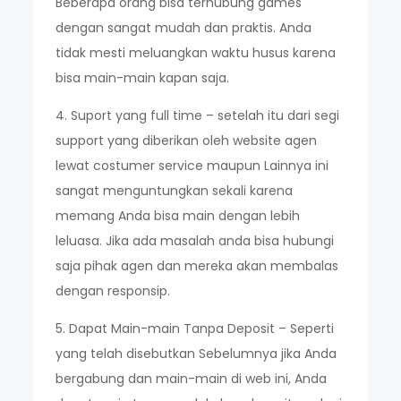
Beberapa orang bisa terhubung games
dengan sangat mudah dan praktis. Anda
tidak mesti meluangkan waktu husus karena
bisa main-main kapan saja.
4. Suport yang full time – setelah itu dari segi
support yang diberikan oleh website agen
lewat costumer service maupun Lainnya ini
sangat menguntungkan sekali karena
memang Anda bisa main dengan lebih
leluasa. Jika ada masalah anda bisa hubungi
saja pihak agen dan mereka akan membalas
dengan responsip.
5. Dapat Main-main Tanpa Deposit – Seperti
yang telah disebutkan Sebelumnya jika Anda
bergabung dan main-main di web ini, Anda