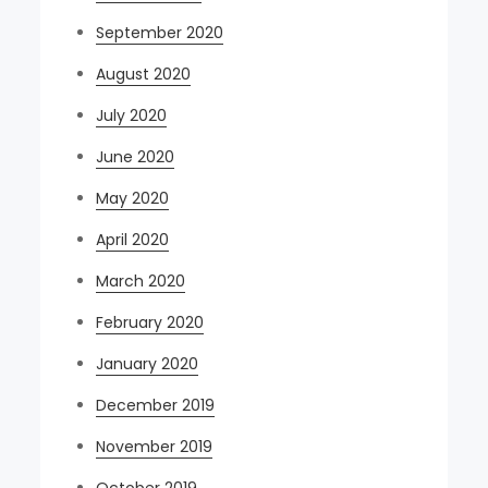
September 2020
August 2020
July 2020
June 2020
May 2020
April 2020
March 2020
February 2020
January 2020
December 2019
November 2019