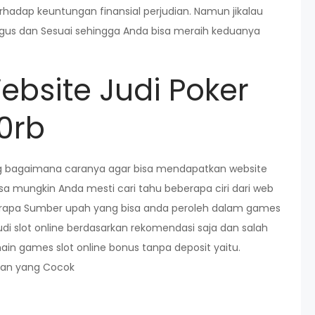
rhadap keuntungan finansial perjudian. Namun jikalau
agus dan Sesuai sehingga Anda bisa meraih keduanya
bsite Judi Poker
10rb
ang bagaimana caranya agar bisa mendapatkan website
isa mungkin Anda mesti cari tahu beberapa ciri dari web
berapa Sumber upah yang bisa anda peroleh dalam games
judi slot online berdasarkan rekomendasi saja dan salah
in games slot online bonus tanpa deposit yaitu.
ihan yang Cocok