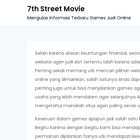
Skip
7th Street Movie
to
Mengulas Informasi Terbaru Games Judi Online
content
Selain karena alasan keuntungan finansial, s
website agen judi slot tertentu ialah karena a
Penting sekali memang utk mencari pilihan we
online yang dimainkan, salah satunya Anda dapa
penting juga untuk bisa menjalankan games a
usaha yang lebih mendalam agar selanjutnya A
mengetahui manakah situs agen paling serasi utk
Keseruan dalam games apapun jadi salah satu 
Begitu Karena dengan begitu kami bisa mendap
permainan dijalankan hanya utk mendapati kese