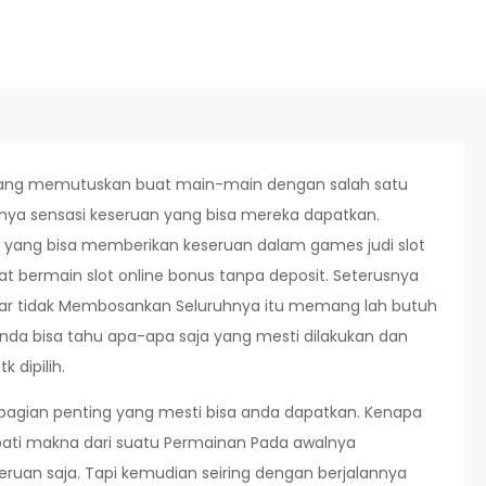
eorang memutuskan buat main-main dengan salah satu
danya sensasi keseruan yang bisa mereka dapatkan.
b yang bisa memberikan keseruan dalam games judi slot
t bermain slot online bonus tanpa deposit. Seterusnya
gar tidak Membosankan Seluruhnya itu memang lah butuh
nda bisa tahu apa-apa saja yang mesti dilakukan dan
 dipilih.
bagian penting yang mesti bisa anda dapatkan. Kenapa
ati makna dari suatu Permainan Pada awalnya
ruan saja. Tapi kemudian seiring dengan berjalannya