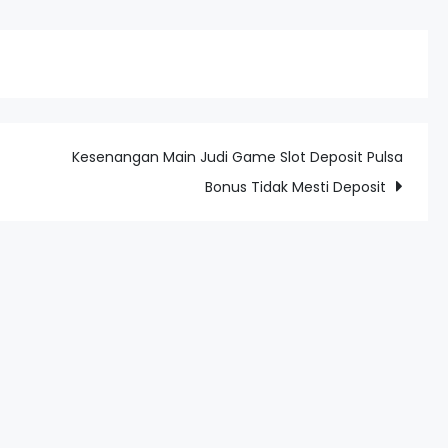
Kesenangan Main Judi Game Slot Deposit Pulsa
Bonus Tidak Mesti Deposit