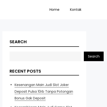
Home
Kontak
SEARCH
Search
RECENT POSTS
Kesenangan Main Judi Slot Joker
Deposit Pulsa 10rb Tanpa Potongan
Bonus Gak Deposit