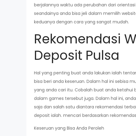
berjalannya waktu ada perubahan dari orientasi
seandainya anda bisa jeli dalam memilih websi
keduanya dengan cara yang sangat mudah.
Rekomendasi We
Deposit Pulsa
Hal yang penting buat anda lakukan ialah ten
bisa beri anda keseruan. Dalam hal ini sebisa m
yang anda cari itu. Cobalah buat anda ketahu
dalam games tersebut juga. Dalam hal ini, anda
saja dan salah satu diantara rekomendasi terb
deposit ialah. mencari berdasarkan rekomendasi 
Keseruan yang Bisa Anda Peroleh