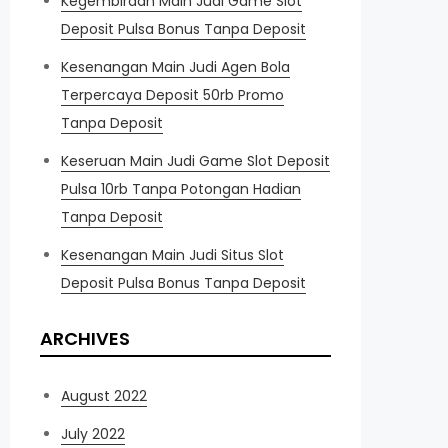
Kegembiraan Main Judi Game Slot
Deposit Pulsa Bonus Tanpa Deposit
Kesenangan Main Judi Agen Bola
Terpercaya Deposit 50rb Promo
Tanpa Deposit
Keseruan Main Judi Game Slot Deposit
Pulsa 10rb Tanpa Potongan Hadian
Tanpa Deposit
Kesenangan Main Judi Situs Slot
Deposit Pulsa Bonus Tanpa Deposit
ARCHIVES
August 2022
July 2022