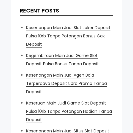
RECENT POSTS
Kesenangan Main Judi Slot Joker Deposit
Pulsa 10rb Tanpa Potongan Bonus Gak
Deposit
Kegembiraan Main Judi Game Slot
Deposit Pulsa Bonus Tanpa Deposit
Kesenangan Main Judi Agen Bola
Terpercaya Deposit 50rb Promo Tanpa
Deposit
Keseruan Main Judi Game Slot Deposit
Pulsa 10rb Tanpa Potongan Hadian Tanpa
Deposit
Kesenangan Main Judi Situs Slot Deposit