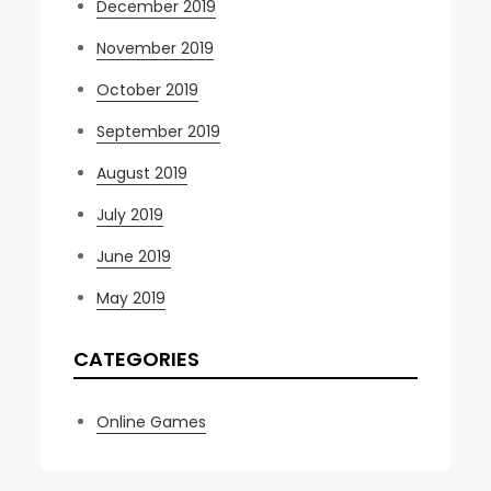
December 2019
November 2019
October 2019
September 2019
August 2019
July 2019
June 2019
May 2019
CATEGORIES
Online Games