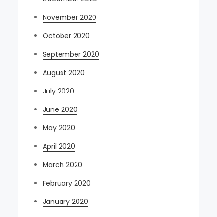
November 2020
October 2020
September 2020
August 2020
July 2020
June 2020
May 2020
April 2020
March 2020
February 2020
January 2020