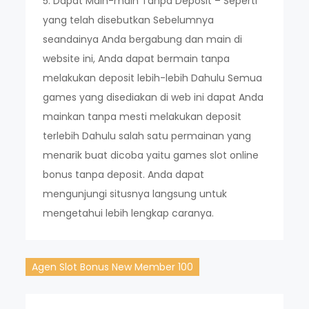
5. Dapat Main-main Tanpa Deposit – Seperti
yang telah disebutkan Sebelumnya
seandainya Anda bergabung dan main di
website ini, Anda dapat bermain tanpa
melakukan deposit lebih-lebih Dahulu Semua
games yang disediakan di web ini dapat Anda
mainkan tanpa mesti melakukan deposit
terlebih Dahulu salah satu permainan yang
menarik buat dicoba yaitu games slot online
bonus tanpa deposit. Anda dapat
mengunjungi situsnya langsung untuk
mengetahui lebih lengkap caranya.
Agen Slot Bonus New Member 100