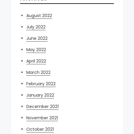
August 2022
July 2022
June 2022
May 2022
April 2022
March 2022
February 2022
January 2022
December 2021
November 2021
October 2021