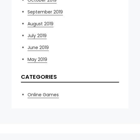
October 2019
September 2019
August 2019
July 2019
June 2019
May 2019
CATEGORIES
Online Games