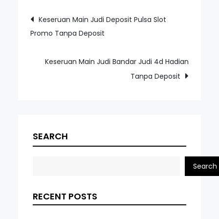
Post
Keseruan Main Judi Deposit Pulsa Slot
Promo Tanpa Deposit
navigation
Keseruan Main Judi Bandar Judi 4d Hadian
Tanpa Deposit
SEARCH
Search
RECENT POSTS