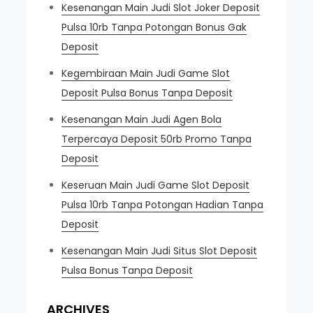
Kesenangan Main Judi Slot Joker Deposit
Pulsa 10rb Tanpa Potongan Bonus Gak
Deposit
Kegembiraan Main Judi Game Slot
Deposit Pulsa Bonus Tanpa Deposit
Kesenangan Main Judi Agen Bola
Terpercaya Deposit 50rb Promo Tanpa
Deposit
Keseruan Main Judi Game Slot Deposit
Pulsa 10rb Tanpa Potongan Hadian Tanpa
Deposit
Kesenangan Main Judi Situs Slot Deposit
Pulsa Bonus Tanpa Deposit
ARCHIVES