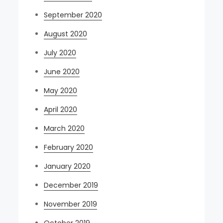
September 2020
August 2020
July 2020
June 2020
May 2020
April 2020
March 2020
February 2020
January 2020
December 2019
November 2019