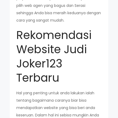
pilih web agen yang bagus dan Serasi
sehingga Anda bisa meraih keduanya dengan
cara yang sangat mudah.
Rekomendasi
Website Judi
Joker123
Terbaru
Hal yang penting untuk anda lakukan ialah
tentang bagaimana caranya biar bisa
mendapatkan website yang bisa beri anda
keseruan. Dalam hal ini sebisa mungkin Anda