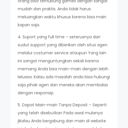
orang bisa terhubung games dengan sangat
mudah dan praktis. Anda tidak harus
meluangkan waktu khusus karena bisa main
kapan saja.
4. Suport yang full time – seterusnya dari
sudut support yang diberikan oleh situs agen
melalui costumer service ataupun Yang lain
ini sangat menguntungkan sekali karena
memang Anda bisa main-main dengan lebih
leluasa. Kalau ada masalah anda bisa hubungi
saja pihak agen dan mereka akan membalas
dengan responsip.
5. Dapat Main-main Tanpa Deposit – Seperti
yang telah disebutkan Pada awal mulanya
jikalau Anda bergabung dan main di website