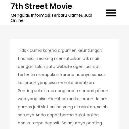
Skip
7th Street Movie
to
Mengulas Informasi Terbaru Games Judi
content
Online
Tidak cuma karena argumen keuntungan
finansial, seorang memutuskan utk main
dengan salah satu website agen judi slot
tertentu merupakan karena adanya sensasi
keseruan yang bisa mereka dapatkan.
Penting sekali memang buat mencari pilihan
web yang bisa memberikan keseruan dalam
games judi slot online yang dimainkan, salah
satunya Anda dapat bermain slot online
bonus tanpa deposit. Selanjutnya penting