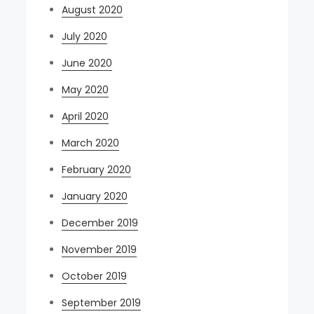
August 2020
July 2020
June 2020
May 2020
April 2020
March 2020
February 2020
January 2020
December 2019
November 2019
October 2019
September 2019