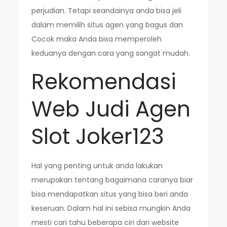
perjudian. Tetapi seandainya anda bisa jeli
dalam memilih situs agen yang bagus dan
Cocok maka Anda bisa memperoleh
keduanya dengan cara yang sangat mudah.
Rekomendasi
Web Judi Agen
Slot Joker123
Hal yang penting untuk anda lakukan
merupakan tentang bagaimana caranya biar
bisa mendapatkan situs yang bisa beri anda
keseruan. Dalam hal ini sebisa mungkin Anda
mesti cari tahu beberapa ciri dari website