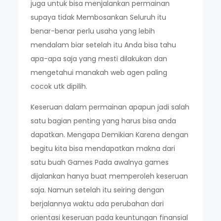
juga untuk bisa menjalankan permainan
supaya tidak Membosankan Seluruh itu
benar-benar perlu usaha yang lebih
mendalam biar setelah itu Anda bisa tahu
apa-apa saja yang mesti dilakukan dan
mengetahui manakah web agen paling
cocok utk dipilih.
Keseruan dalam permainan apapun jadi salah
satu bagian penting yang harus bisa anda
dapatkan. Mengapa Demikian Karena dengan
begitu kita bisa mendapatkan makna dari
satu buah Games Pada awalnya games
dijalankan hanya buat memperoleh keseruan
saja. Namun setelah itu seiring dengan
berjalannya waktu ada perubahan dari
orientasi keseruan pada keuntungan finansial