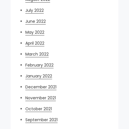
July 2022
June 2022
May 2022
April 2022
March 2022
February 2022
January 2022
December 2021
November 2021
October 2021
September 2021