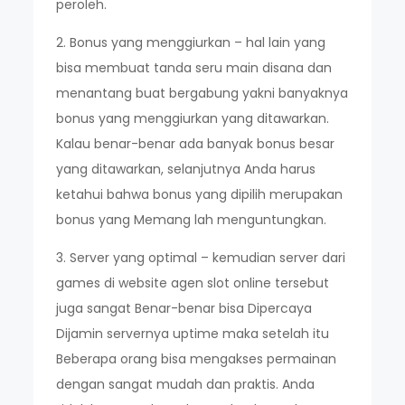
peroleh.
2. Bonus yang menggiurkan – hal lain yang
bisa membuat tanda seru main disana dan
menantang buat bergabung yakni banyaknya
bonus yang menggiurkan yang ditawarkan.
Kalau benar-benar ada banyak bonus besar
yang ditawarkan, selanjutnya Anda harus
ketahui bahwa bonus yang dipilih merupakan
bonus yang Memang lah menguntungkan.
3. Server yang optimal – kemudian server dari
games di website agen slot online tersebut
juga sangat Benar-benar bisa Dipercaya
Dijamin servernya uptime maka setelah itu
Beberapa orang bisa mengakses permainan
dengan sangat mudah dan praktis. Anda