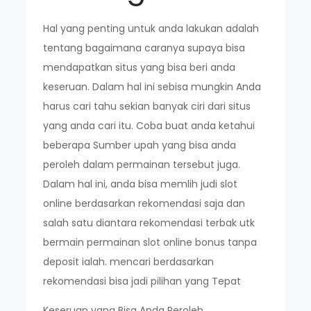
Hal yang penting untuk anda lakukan adalah
tentang bagaimana caranya supaya bisa
mendapatkan situs yang bisa beri anda
keseruan. Dalam hal ini sebisa mungkin Anda
harus cari tahu sekian banyak ciri dari situs
yang anda cari itu. Coba buat anda ketahui
beberapa Sumber upah yang bisa anda
peroleh dalam permainan tersebut juga.
Dalam hal ini, anda bisa memlih judi slot
online berdasarkan rekomendasi saja dan
salah satu diantara rekomendasi terbak utk
bermain permainan slot online bonus tanpa
deposit ialah. mencari berdasarkan
rekomendasi bisa jadi pilihan yang Tepat
Keseruan yang Bisa Anda Peroleh