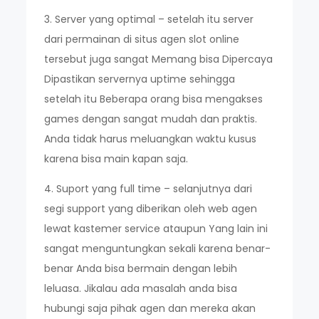
3. Server yang optimal – setelah itu server
dari permainan di situs agen slot online
tersebut juga sangat Memang bisa Dipercaya
Dipastikan servernya uptime sehingga
setelah itu Beberapa orang bisa mengakses
games dengan sangat mudah dan praktis.
Anda tidak harus meluangkan waktu kusus
karena bisa main kapan saja.
4. Suport yang full time – selanjutnya dari
segi support yang diberikan oleh web agen
lewat kastemer service ataupun Yang lain ini
sangat menguntungkan sekali karena benar-
benar Anda bisa bermain dengan lebih
leluasa. Jikalau ada masalah anda bisa
hubungi saja pihak agen dan mereka akan