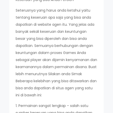
Seterusnya yang harus anda ketahui yaitu
tentang keseruan apa saja yang bisa anda
dapatkan di website agen itu. Yang jelas ada
banyak sekali keseruan dan keuntungan
besar yang bisa diperoleh dan bisa anda
dapatkan. Semuanya berhubungan dengan
keuntungan dalam proses Games Anda
sebagai player akan dijamin kenyamanan dan
keamanannya dalam permainan disana. Buat
lebih menurutnya Silakan anda Simak
Beberapa kelebihan yang bisa ditawarkan dan
bisa anda dapatkan di situs agen yang satu
ini di bawah ini:
1. Permainan sangat lengkap – salah satu
sumber keseruan yang bisa anda dapatkan