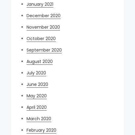
January 2021
December 2020
November 2020
October 2020
September 2020
August 2020
July 2020
June 2020
May 2020
April 2020
March 2020
February 2020