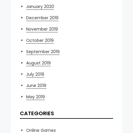
January 2020
December 2019
November 2019
October 2019
September 2019
August 2019
July 2019
June 2019
May 2019
CATEGORIES
Online Games