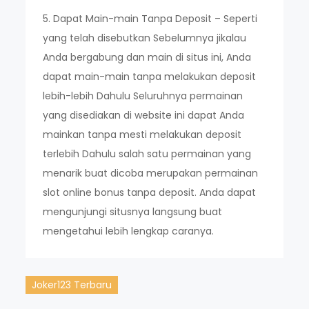
5. Dapat Main-main Tanpa Deposit – Seperti
yang telah disebutkan Sebelumnya jikalau
Anda bergabung dan main di situs ini, Anda
dapat main-main tanpa melakukan deposit
lebih-lebih Dahulu Seluruhnya permainan
yang disediakan di website ini dapat Anda
mainkan tanpa mesti melakukan deposit
terlebih Dahulu salah satu permainan yang
menarik buat dicoba merupakan permainan
slot online bonus tanpa deposit. Anda dapat
mengunjungi situsnya langsung buat
mengetahui lebih lengkap caranya.
Joker123 Terbaru