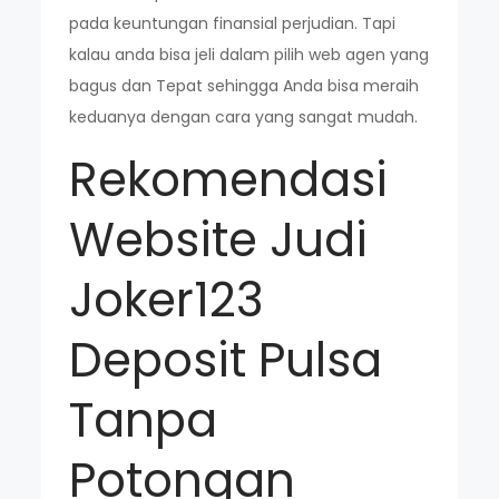
pada keuntungan finansial perjudian. Tapi
kalau anda bisa jeli dalam pilih web agen yang
bagus dan Tepat sehingga Anda bisa meraih
keduanya dengan cara yang sangat mudah.
Rekomendasi
Website Judi
Joker123
Deposit Pulsa
Tanpa
Potongan