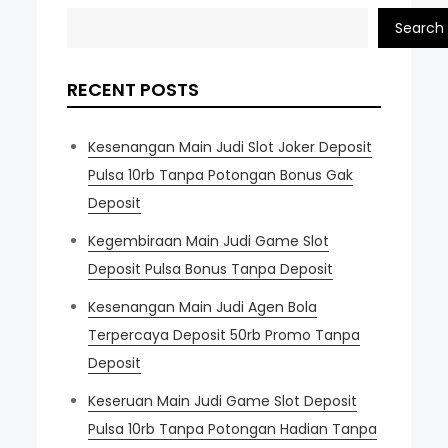
Search
RECENT POSTS
Kesenangan Main Judi Slot Joker Deposit
Pulsa 10rb Tanpa Potongan Bonus Gak
Deposit
Kegembiraan Main Judi Game Slot
Deposit Pulsa Bonus Tanpa Deposit
Kesenangan Main Judi Agen Bola
Terpercaya Deposit 50rb Promo Tanpa
Deposit
Keseruan Main Judi Game Slot Deposit
Pulsa 10rb Tanpa Potongan Hadian Tanpa