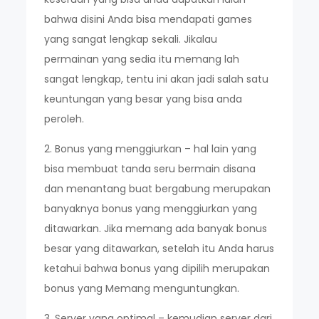
bahwa disini Anda bisa mendapati games
yang sangat lengkap sekali. Jikalau
permainan yang sedia itu memang lah
sangat lengkap, tentu ini akan jadi salah satu
keuntungan yang besar yang bisa anda
peroleh.
2. Bonus yang menggiurkan – hal lain yang
bisa membuat tanda seru bermain disana
dan menantang buat bergabung merupakan
banyaknya bonus yang menggiurkan yang
ditawarkan. Jika memang ada banyak bonus
besar yang ditawarkan, setelah itu Anda harus
ketahui bahwa bonus yang dipilih merupakan
bonus yang Memang menguntungkan.
3. Server yang optimal – kemudian server dari