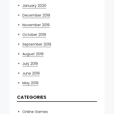
January 2020
December 2019
November 2019
October 2019
September 2019
August 2019
July 2019
June 2019
May 2019
CATEGORIES
Online Games