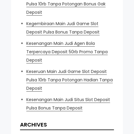
Pulsa 10rb Tanpa Potongan Bonus Gak
Deposit
Kegembiraan Main Judi Game Slot
Deposit Pulsa Bonus Tanpa Deposit
Kesenangan Main Judi Agen Bola
Terpercaya Deposit 50rb Promo Tanpa
Deposit
Keseruan Main Judi Game Slot Deposit
Pulsa 10rb Tanpa Potongan Hadian Tanpa
Deposit
Kesenangan Main Judi Situs Slot Deposit
Pulsa Bonus Tanpa Deposit
ARCHIVES