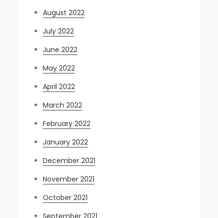
August 2022
July 2022
June 2022
May 2022
April 2022
March 2022
February 2022
January 2022
December 2021
November 2021
October 2021
September 2021