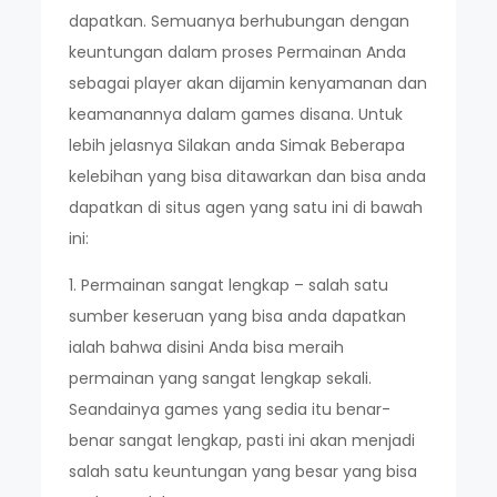
dapatkan. Semuanya berhubungan dengan
keuntungan dalam proses Permainan Anda
sebagai player akan dijamin kenyamanan dan
keamanannya dalam games disana. Untuk
lebih jelasnya Silakan anda Simak Beberapa
kelebihan yang bisa ditawarkan dan bisa anda
dapatkan di situs agen yang satu ini di bawah
ini:
1. Permainan sangat lengkap – salah satu
sumber keseruan yang bisa anda dapatkan
ialah bahwa disini Anda bisa meraih
permainan yang sangat lengkap sekali.
Seandainya games yang sedia itu benar-
benar sangat lengkap, pasti ini akan menjadi
salah satu keuntungan yang besar yang bisa