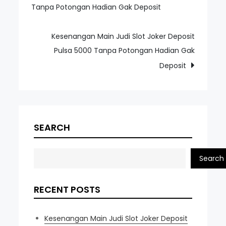
Tanpa Potongan Hadian Gak Deposit
navigation
Kesenangan Main Judi Slot Joker Deposit
Pulsa 5000 Tanpa Potongan Hadian Gak
Deposit
SEARCH
Search
RECENT POSTS
Kesenangan Main Judi Slot Joker Deposit