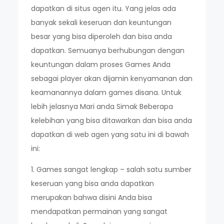
dapatkan di situs agen itu. Yang jelas ada
banyak sekali keseruan dan keuntungan
besar yang bisa diperoleh dan bisa anda
dapatkan. Semuanya berhubungan dengan
keuntungan dalam proses Games Anda
sebagai player akan dijamin kenyamanan dan
keamanannya dalam games disana. Untuk
lebih jelasnya Mari anda Simak Beberapa
kelebihan yang bisa ditawarkan dan bisa anda
dapatkan di web agen yang satu ini di bawah
ini:
1. Games sangat lengkap – salah satu sumber
keseruan yang bisa anda dapatkan
merupakan bahwa disini Anda bisa
mendapatkan permainan yang sangat