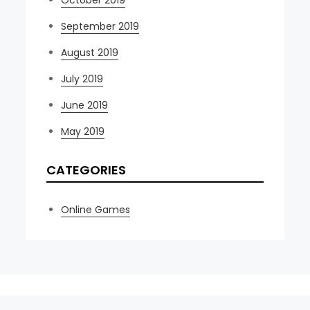
October 2019
September 2019
August 2019
July 2019
June 2019
May 2019
CATEGORIES
Online Games