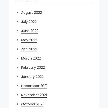
August 2022
July 2022
June 2022
May 2022
April 2022
March 2022
February 2022
January 2022
December 2021
November 2021
October 2021