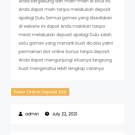
Anda bergabung dan main-main di situs ini,
Anda dapat main tanpa melakukan deposit
apalagi Dulu Semua games yang disediakan
di website ini dapat Anda mainkan tanpa
mesti melakukan deposit apalagi Dulu salah
satu games yang menarik buat dicoba yakni
permainan slot online bonus tanpa deposit.
Anda dapat mengunjungi situsnya langsung
buat mengetahui lebih lengkap caranya.
Poker Online Deposit 10rb
July 22, 2021