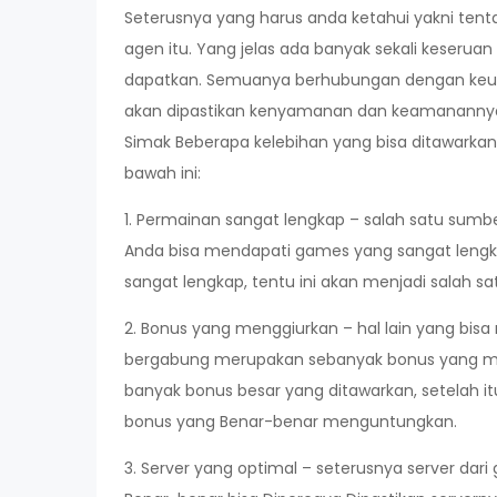
Seterusnya yang harus anda ketahui yakni tent
agen itu. Yang jelas ada banyak sekali keserua
dapatkan. Semuanya berhubungan dengan keun
akan dipastikan kenyamanan dan keamanannya 
Simak Beberapa kelebihan yang bisa ditawarkan 
bawah ini:
1. Permainan sangat lengkap – salah satu sumb
Anda bisa mendapati games yang sangat lengka
sangat lengkap, tentu ini akan menjadi salah s
2. Bonus yang menggiurkan – hal lain yang bi
bergabung merupakan sebanyak bonus yang men
banyak bonus besar yang ditawarkan, setelah it
bonus yang Benar-benar menguntungkan.
3. Server yang optimal – seterusnya server dari