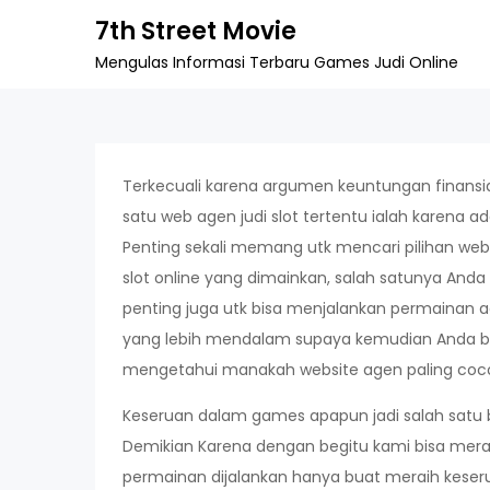
Skip
7th Street Movie
to
Mengulas Informasi Terbaru Games Judi Online
content
Terkecuali karena argumen keuntungan finans
satu web agen judi slot tertentu ialah karena 
Penting sekali memang utk mencari pilihan we
slot online yang dimainkan, salah satunya Anda
penting juga utk bisa menjalankan permainan 
yang lebih mendalam supaya kemudian Anda bi
mengetahui manakah website agen paling cocok 
Keseruan dalam games apapun jadi salah satu 
Demikian Karena dengan begitu kami bisa mer
permainan dijalankan hanya buat meraih keser