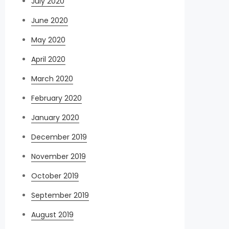
July 2020
June 2020
May 2020
April 2020
March 2020
February 2020
January 2020
December 2019
November 2019
October 2019
September 2019
August 2019