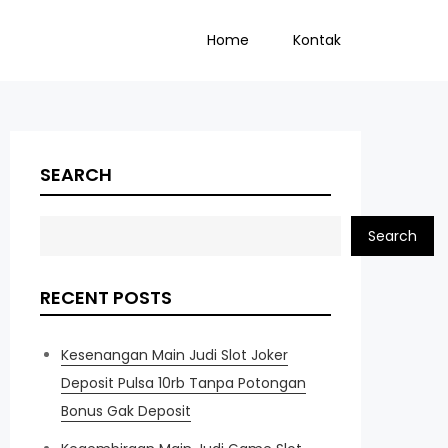
Home
Kontak
SEARCH
Search
RECENT POSTS
Kesenangan Main Judi Slot Joker
Deposit Pulsa 10rb Tanpa Potongan
Bonus Gak Deposit