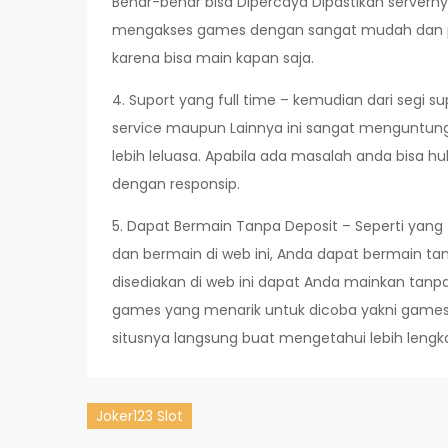
Benar-benar bisa Dipercaya Dipastikan server
mengakses games dengan sangat mudah dan pr
karena bisa main kapan saja.
4. Suport yang full time – kemudian dari segi s
service maupun Lainnya ini sangat menguntung
lebih leluasa. Apabila ada masalah anda bisa 
dengan responsip.
5. Dapat Bermain Tanpa Deposit – Seperti yang
dan bermain di web ini, Anda dapat bermain ta
disediakan di web ini dapat Anda mainkan tanpa
games yang menarik untuk dicoba yakni games 
situsnya langsung buat mengetahui lebih lengk
Joker123 Slot